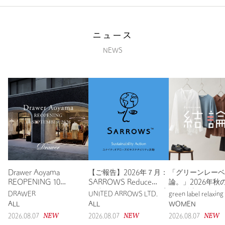
ニュース
NEWS
Drawer Aoyama
【ご報告】2026年７月：
「グリーンレーベ
REOPENING 10
SARROWS Reduce
論。」2026年秋
SEPTEMBER 2026
ActionおよびUAマイル寄
予約販売開始
DRAWER
UNITED ARROWS LTD.
green label relaxing
付実績について
ALL
ALL
WOMEN
NEW
NEW
NEW
2026.08.07
2026.08.07
2026.08.07