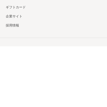
ギフトカード
企業サイト
採用情報
当店は、第三者認証機関
「トレードセーフ」のトラストマークを
取得した優良認定ショップです
© UNITED ARROWS LTD.