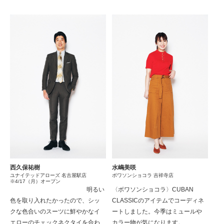
西久保祐樹
水嶋美咲
ユナイテッドアローズ 名古屋駅店
ボワソンショコラ 吉祥寺店
※4/17（月）オープン
明るい
〈ボワソンショコラ〉CUBAN
色を取り入れたかったので、シッ
CLASSICのアイテムでコーディネ
クな色合いのスーツに鮮やかなイ
ートしました。今季はミュールや
エローのチェックネクタイを合わ
カラー物が気になります。