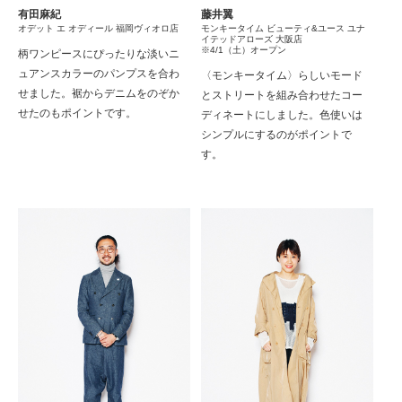
有田麻紀
藤井翼
オデット エ オディール 福岡ヴィオロ店
モンキータイム ビューティ&ユース ユナ
イテッドアローズ 大阪店
※4/1（土）オープン
柄ワンピースにぴったりな淡いニ
ュアンスカラーのパンプスを合わ
〈モンキータイム〉らしいモード
せました。裾からデニムをのぞか
とストリートを組み合わせたコー
せたのもポイントです。
ディネートにしました。色使いは
シンプルにするのがポイントで
す。