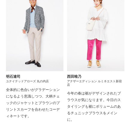
明石達司
西田唯乃
ユナイテッドアローズ 丸の内店
アナザーエディション ルミネエスト新宿
店
全体的に色合いがグラデーション
今年の春は裾がデザインされたブ
になるよう意識しつつ、大柄チェ
ラウスが気になります。今日のス
ックのジャケットとブラウンのプ
タイリングも裾にボリュームのあ
リントスカーフを合わせたコーデ
るチュニックブラウスをメイン
ィネートです。
に。