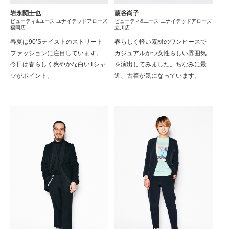
岩永闘士也
葭谷尚子
ビューティ&ユース ユナイテッドアローズ
ビューティ&ユース ユナイテッドアローズ
福岡店
立川店
春夏は90’Sテイストのストリート
春らしく軽い素材のワンピースで
ファッションに注目しています。
カジュアルかつ女性らしい雰囲気
今日は春らしく爽やかな白いTシャ
を演出してみました。ちなみに最
ツがポイント。
近、古着が気になっています。