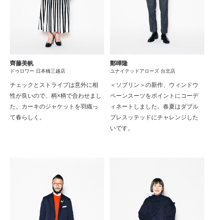
齊藤美帆
鄭曄隆
ドゥロワー 日本橋三越店
ユナイテッドアローズ 台北店
チェックとストライプは意外に相
＜ソブリン＞の新作、ウィンドウ
性が良いので、柄×柄で合わせまし
ペーンスーツをポイントにコーデ
た。カーキのジャケットを羽織っ
ィネートしました。春夏はダブル
て春らしく。
ブレスッテッドにチャレンジした
いです。