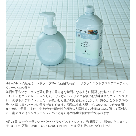
キレイキレイ薬用泡ハンドソープMe（医薬部外品） リラックスシトラス＆アロマティッ
クハーバルの香り
毎日の手洗いが、ホッと落ち着ける前向きな時間になるように開発した泡ハンドソープ。
〈GLR〉とコラボレーションした、どんなインテリアにも馴染む洗練されたニュアンスグ
レーのボトルデザイン。また、手洗いした後の残り香にもこだわり、爽やかなシトラスの
香りと落ち着くハーブの香りが楽しめます。商品は本体大型サイズ500mlとつめかえ用
800mlをご用意。また、売上げの一部は独立行政法人国際協力機構 (JICA)を通して寄付さ
れ、南アジア（バングラデシュ）の子どもたちの衛生支援に役立てられます。
4月28日(金)から全国のスーパーやドラッグストアなどで、数量限定にて販売いたします。
※〈GLR〉店舗、UNITED ARROWS ONLINEでのお取り扱いはございません。