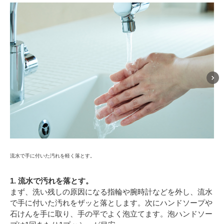
流水で手に付いた汚れを軽く落とす。
指の
1. 流水で汚れを落とす。
まず、洗い残しの原因になる指輪や腕時計などを外し、流水
で手に付いた汚れをザッと落とします。次にハンドソープや
石けんを手に取り、手の平でよく泡立てます。泡ハンドソー