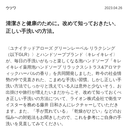
ウツワ
2023.04.26
清潔さと健康のために。改めて知っておきたい、
正しい手洗いの方法。
〈ユナイテッドアローズ グリーンレーベル リラクシング
（以下GLR）〉とハンドソープブランド〈キレイキレイ〉
が、毎日の手洗いがもっと楽しくなる泡ハンドソープ「キレ
イキレイ薬用泡ハンドソープ リラックスシトラス&アロマテ
ィックハーバルの香り」を共同開発しました。昨今の社会情
勢の中で見直された、こまめな手洗い習慣。しかし正しい手
洗い方法でしっかりと洗えている人は意外と少ないそう。お
出掛けや旅行が増えたいまだからこそ、改めて知っておくべ
き正しい手洗いの方法について、ライオン株式会社で衛生マ
イスターを務める藤井 日和さんにレクチャーしていただき
ます。また、「手が荒れている」「乾燥がひどい」などのお
悩みへの対処法もお聞きしたので、これを参考にご自身の手
洗いを見直してみてください。