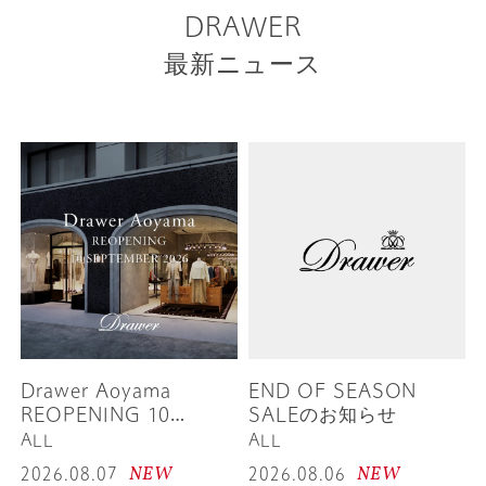
DRAWER
最新ニュース
Drawer Aoyama
END OF SEASON
REOPENING 10
SALEのお知らせ
SEPTEMBER 2026
ALL
ALL
NEW
NEW
2026.08.07
2026.08.06