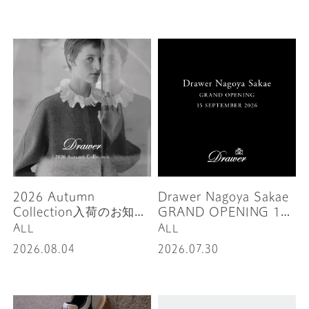
2026 Autumn
Drawer Nagoya Sakae
Collection入荷のお知ら
GRAND OPENING 15
せ
SEPTEMBER 2026
ALL
ALL
2026.08.04
2026.07.30