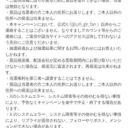
・ご提供情報に誤りがあるために賞品を送付できない場合、当選
は無効となります。
・賞品は当選者の方ご本人の住所にお送りします。ご本人以外の
住所への発送は出来ません。
・本キャンペーンにおいて、公式X (@UA_glr_fan ）以外からご
連絡することはございません。なりすましアカウント等からのご
連絡には、ご返信や該当サイトへのアクセスは決して行わないよ
う充分にご注意くださいませ。
・抽選経過および抽選結果に関するお問い合わせにはお答えいた
しかねます。
・賞品発送後、配送会社が定める受取期間内にお受け取りいただ
けなかった場合は、発送元に返送されます。再発送は出来かねま
す。
・当選権利を第三者へ譲渡することはできません。
・賞品は当選者の方ご本人の住所にお送りします。ご本人以外の
住所への発送は出来ません。
・Xのシステムエラー、システム障害等その他やむを得ない事情
により、予告なくキャンペーンを途中で中止・終了する場合があ
ります。
・X のシステムエラー、システム障害等その他やむを得ない事情
により、リプライが送信されない、フォローやリポスト、メンシ
ョンができない場合があります。