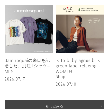
Jamiroquaiの来日を記
＜To b. by agnès b. ×
念した、別注Tシャツコ
green label relaxing＞
レクションが発売
コラボレーションアイテ
MEN
WOMEN
ム予約開始のお知らせ
Shop
2026.07.17
2026.07.10
もっとみる