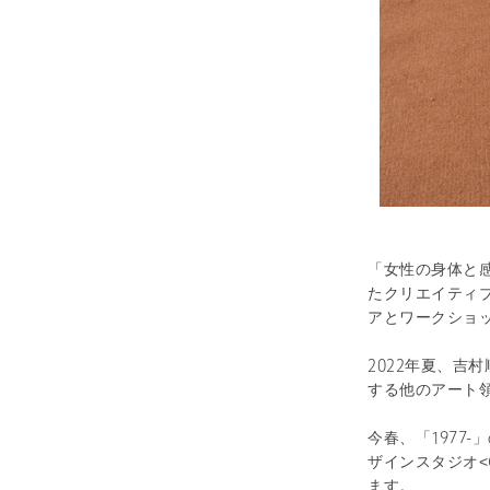
「女性の身体と
たクリエイティブな
アとワークショ
2022年夏、吉
する他のアート領
今春、「1977
ザインスタジオ<
ます。