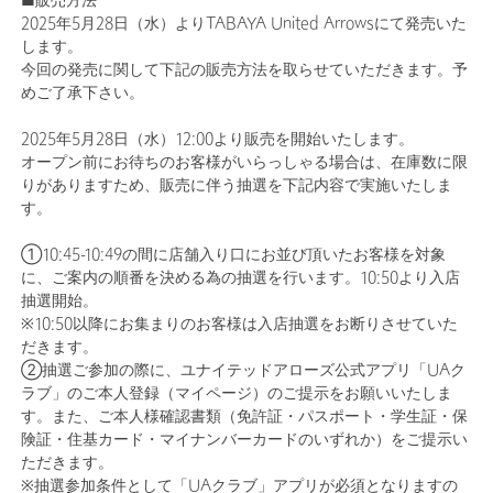
■販売方法
2025年5月28日（水）よりTABAYA United Arrowsにて発売いた
します。
今回の発売に関して下記の販売方法を取らせていただきます。予
めご了承下さい。
2025年5月28日（水）12:00より販売を開始いたします。
オープン前にお待ちのお客様がいらっしゃる場合は、在庫数に限
りがありますため、販売に伴う抽選を下記内容で実施いたしま
す。
①10:45-10:49の間に店舗入り口にお並び頂いたお客様を対象
に、ご案内の順番を決める為の抽選を行います。10:50より入店
抽選開始。
※10:50以降にお集まりのお客様は入店抽選をお断りさせていた
だきます。
②抽選ご参加の際に、ユナイテッドアローズ公式アプリ「UAク
ラブ」のご本人登録（マイページ）のご提示をお願いいたしま
す。また、ご本人様確認書類（免許証・パスポート・学生証・保
険証・住基カード・マイナンバーカードのいずれか）をご提示い
ただきます。
※抽選参加条件として「UAクラブ」アプリが必須となりますの