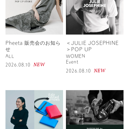
Pheeta 販売会のお知ら
＜JULIE JOSEPHINE
せ
＞POP UP
ALL
WOMEN
Event
NEW
2026.08.10
NEW
2026.08.10