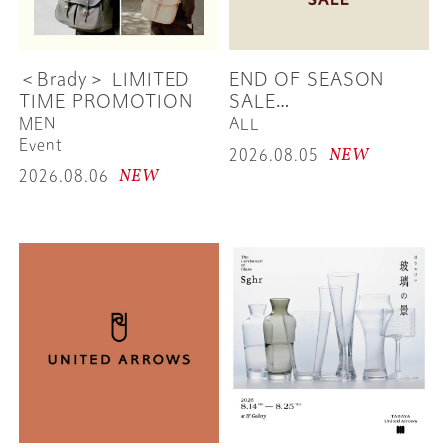
＜Brady＞ LIMITED
END OF SEASON
TIME PROMOTION
SALE
SPRING/SUMMER
MEN
ALL
2026
Event
NEW
2026.08.05
NEW
2026.08.06