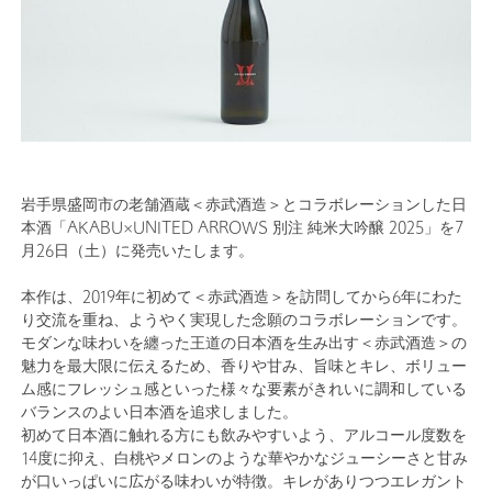
岩手県盛岡市の老舗酒蔵＜赤武酒造＞とコラボレーションした日
本酒「AKABU×UNITED ARROWS 別注 純米大吟醸 2025」を7
月26日（土）に発売いたします。
本作は、2019年に初めて＜赤武酒造＞を訪問してから6年にわた
り交流を重ね、ようやく実現した念願のコラボレーションです。
モダンな味わいを纏った王道の日本酒を生み出す＜赤武酒造＞の
魅力を最大限に伝えるため、香りや甘み、旨味とキレ、ボリュー
ム感にフレッシュ感といった様々な要素がきれいに調和している
バランスのよい日本酒を追求しました。
初めて日本酒に触れる方にも飲みやすいよう、アルコール度数を
14度に抑え、白桃やメロンのような華やかなジューシーさと甘み
が口いっぱいに広がる味わいが特徴。キレがありつつエレガント