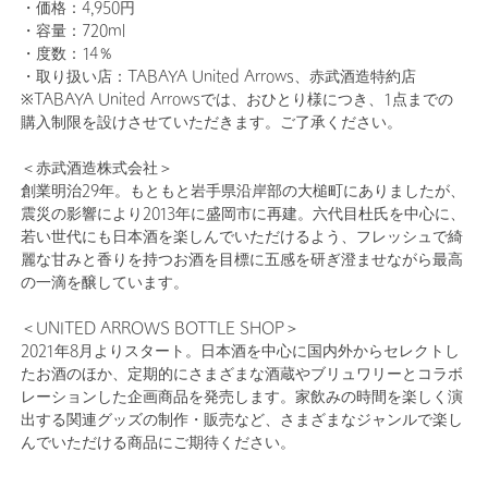
・価格：4,950円
・容量：720ml
・度数：14％
・取り扱い店：TABAYA United Arrows、赤武酒造特約店
※TABAYA United Arrowsでは、おひとり様につき、1点までの
購入制限を設けさせていただきます。ご了承ください。
＜赤武酒造株式会社＞
創業明治29年。もともと岩手県沿岸部の大槌町にありましたが、
震災の影響により2013年に盛岡市に再建。六代目杜氏を中心に、
若い世代にも日本酒を楽しんでいただけるよう、フレッシュで綺
麗な甘みと香りを持つお酒を目標に五感を研ぎ澄ませながら最高
の一滴を醸しています。
＜UNITED ARROWS BOTTLE SHOP＞
2021年8月よりスタート。日本酒を中心に国内外からセレクトし
たお酒のほか、定期的にさまざまな酒蔵やブリュワリーとコラボ
レーションした企画商品を発売します。家飲みの時間を楽しく演
出する関連グッズの制作・販売など、さまざまなジャンルで楽し
んでいただける商品にご期待ください。