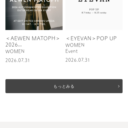
＜AEWEN MATOPH＞
＜EYEVAN＞POP UP
2026
WOMEN
AUTUMN&WINTER
Event
WOMEN
EXHIBITION
2026.07.31
2026.07.31
OUTERWEAR ORDER
EVENT
もっとみる