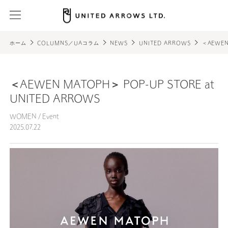
ホーム
COLUMNS／UAコラム
NEWS
UNITED ARROWS
＜AEWEN
＜AEWEN MATOPH＞ POP-UP STORE at
UNITED ARROWS
WOMEN
/
Event
2025.07.22