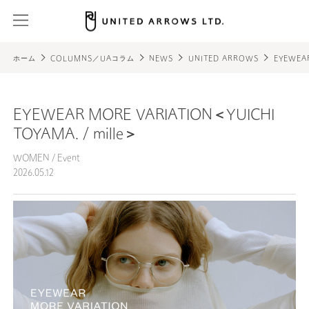
ホーム
COLUMNS／UAコラム
NEWS
UNITED ARROWS
EYEWEAR
EYEWEAR MORE VARIATION＜YUICHI
TOYAMA. / mille＞
WOMEN
/
Event
2026.05.12