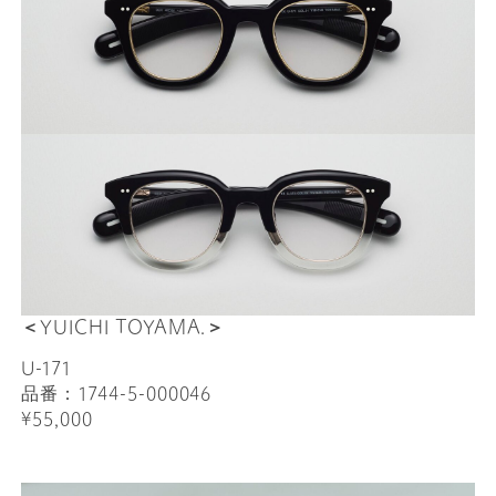
＜YUICHI TOYAMA.＞
U-171
品番：1744-5-000046
¥55,000