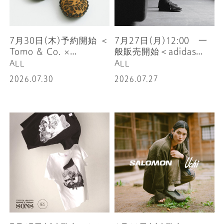
7月30日(木)予約開始 ＜
7月27日(月)12:00 一
Tomo & Co. ×
般販売開始＜adidas
SandWaterr for
Originals for UNITED
ALL
ALL
UNITED ARROWS &
ARROWS & SONS＞
2026.07.30
2026.07.27
SONS＞