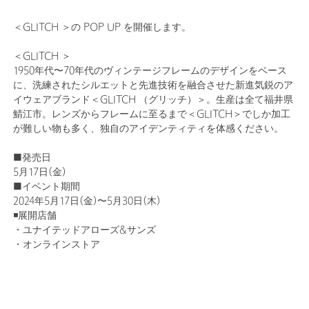
＜GLITCH ＞の POP UP を開催します。
＜GLITCH ＞
1950年代〜70年代のヴィンテージフレームのデザインをベース
に、洗練されたシルエットと先進技術を融合させた新進気鋭のア
イウェアブランド＜GLITCH （グリッチ）＞。生産は全て福井県
鯖江市。レンズからフレームに至るまで＜GLITCH＞でしか加工
が難しい物も多く、独自のアイデンティティを体感ください。
■発売日
5月17日(金)
■イベント期間
2024年5月17日(金)〜5月30日(木)
◾️展開店舗
・ユナイテッドアローズ&サンズ
・オンラインストア