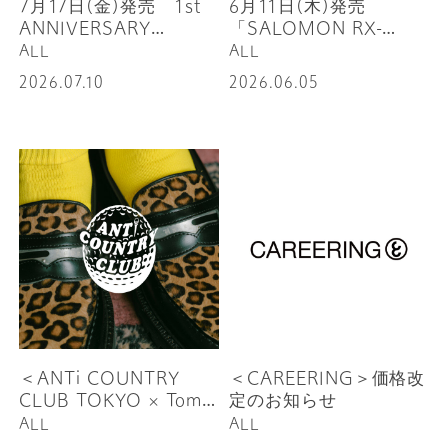
7月17日(金)発売 1st
6月11日(木)発売
ANNIVERSARY
「SALOMON RX-
COLLABORATION
ENRO UCHI」
ALL
ALL
TEE
2026.07.10
2026.06.05
＜ANTi COUNTRY
＜CAREERING＞価格改
CLUB TOKYO × Tomo
定のお知らせ
& Co.＞ 「TOOL
ALL
ALL
LOAFER」受注会