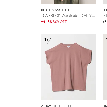
BEAUTY&YOUTH
H
【WEB限定 Wardrobe DAILY MINIMAL】ドルマンスリーブ Tシャツ
¥4,158
30%OFF
¥8
A DAY IN THE LIFE
U