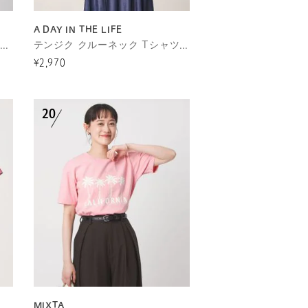
A DAY IN THE LIFE
【WEB限定】＜at ease＞ワッフル ヘンリーネック 5分袖 カットソー
テンジク クルーネック Tシャツ ＜A DAY IN THE LIFE＞
¥2,970
MIXTA