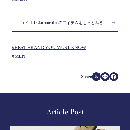
＜F.LLI Giacometti＞のアイテムをもっとみる
#BEST BRAND YOU MUST KNOW
#MEN
Share
Article Post