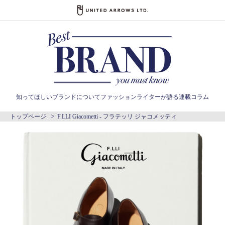
01
02
03
Item Lineup
知ってほしいブランドについて
ファッションライターが語る連載コラム
トップページ
F.LLI Giacometti - フラテッリ ジャコメッティ