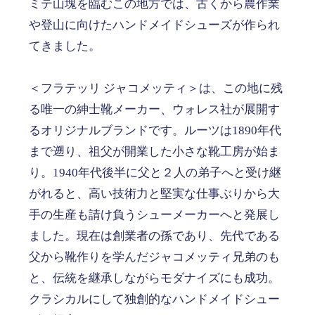
ミテ山塊を臨むこの地方では、古くから農作業
や登山に向けたハンドメイドシューズが作られ
てきました。
＜フラテッリ ジャコメッティ＞は、この地に残
る唯一の紳士靴メーカー、ウォレス社が展開す
るオリジナルブランドです。ルーツは1890年代
まで遡り、祖父が開業した小さな靴工房が始ま
り。1940年代後半に父と２人の弟子へと受け継
がれると、高い技術力と堅実な仕事ぶりから大
手の生産も請け負うシューメーカーへと発展し
ました。現在は創業者の孫であり、先代である
父から靴作りを学んだジャコメッティ兄弟のも
と、伝統を継承しながらモダナイズにも成功。
クラシカルにして独創的なハンドメイドシュー