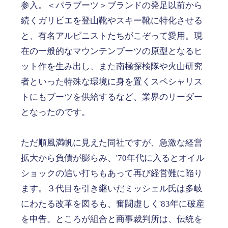
参入。＜パラブーツ＞ブランドの発足以前から
続くガリビエを登山靴やスキー靴に特化させる
と、有名アルピニストたちがこぞって愛用。現
在の一般的なマウンテンブーツの原型となるヒ
ット作を生み出し、また南極探検隊や火山研究
者といった特殊な環境に身を置くスペシャリス
トにもブーツを供給するなど、業界のリーダー
となったのです。
ただ順風満帆に見えた同社ですが、急激な経営
拡大から負債が膨らみ、'70年代に入るとオイル
ショックの追い打ちもあって再び経営難に陥り
ます。３代目を引き継いだミッシェル氏は多岐
にわたる改革を図るも、奮闘虚しく'83年に破産
を申告。ところが組合と商事裁判所は、伝統を