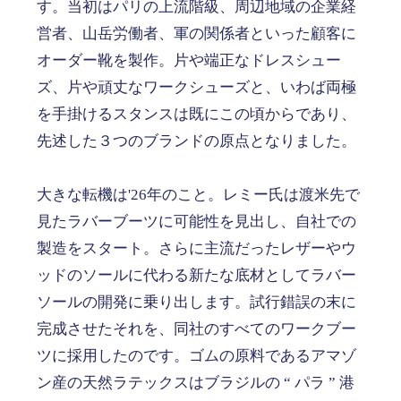
す。当初はパリの上流階級、周辺地域の企業経
営者、山岳労働者、軍の関係者といった顧客に
オーダー靴を製作。片や端正なドレスシュー
ズ、片や頑丈なワークシューズと、いわば両極
を手掛けるスタンスは既にこの頃からであり、
先述した３つのブランドの原点となりました。
大きな転機は'26年のこと。レミー氏は渡米先で
見たラバーブーツに可能性を見出し、自社での
製造をスタート。さらに主流だったレザーやウ
ッドのソールに代わる新たな底材としてラバー
ソールの開発に乗り出します。試行錯誤の末に
完成させたそれを、同社のすべてのワークブー
ツに採用したのです。ゴムの原料であるアマゾ
ン産の天然ラテックスはブラジルの “ パラ ” 港