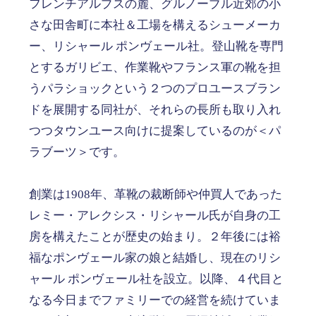
フレンチアルプスの麓、グルノーブル近郊の小
さな田舎町に本社＆工場を構えるシューメーカ
ー、リシャール ポンヴェール社。登山靴を専門
とするガリビエ、作業靴やフランス軍の靴を担
うパラショックという２つのプロユースブラン
ドを展開する同社が、それらの長所も取り入れ
つつタウンユース向けに提案しているのが＜パ
ラブーツ＞です。
創業は1908年、革靴の裁断師や仲買人であった
レミー・アレクシス・リシャール氏が自身の工
房を構えたことが歴史の始まり。２年後には裕
福なポンヴェール家の娘と結婚し、現在のリシ
ャール ポンヴェール社を設立。以降、４代目と
なる今日までファミリーでの経営を続けていま