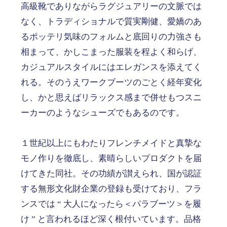
高級靴でありながらラグジュアリーの文脈では
なく、トラディショナルで質実剛健、愛嬌のあ
るポッテリ気味のフォルムと底回りの力強さも
相まって、かしこまった服装を程よく和らげ、
カジュアルスタイルにはエレガンスを添えてく
れる。そのうえワークブーツのごとく経年変化
し、かと思えばリラックス感まで併せもつスニ
ーカーのようなシューズでもあるのです。
１世紀以上にもわたりフレンチメイドと真摯な
モノ作りを徹底し、素晴らしいプロダクトを届
けてきた同社。その功績が讃えられ、国が認証
する無形文化財企業の登録も受けており、フラ
ンスでは “ 大人になったら＜パラブーツ＞を履
け ” と言われるほど深く根付いています。品格