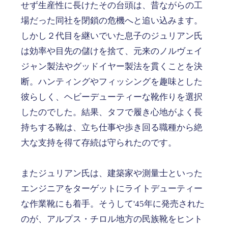
せず生産性に長けたその台頭は、昔ながらの工
場だった同社を閉鎖の危機へと追い込みます。
しかし２代目を継いでいた息子のジュリアン氏
は効率や目先の儲けを捨て、元来のノルヴェイ
ジャン製法やグッドイヤー製法を貫くことを決
断。ハンティングやフィッシングを趣味とした
彼らしく、ヘビーデューティーな靴作りを選択
したのでした。結果、タフで履き心地がよく長
持ちする靴は、立ち仕事や歩き回る職種から絶
大な支持を得て存続は守られたのです。
またジュリアン氏は、建築家や測量士といった
エンジニアをターゲットにライトデューティー
な作業靴にも着手。そうして'45年に発売された
のが、アルプス・チロル地方の民族靴をヒント