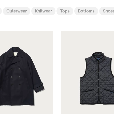
Outerwear
Knitwear
Tops
Bottoms
Shoe