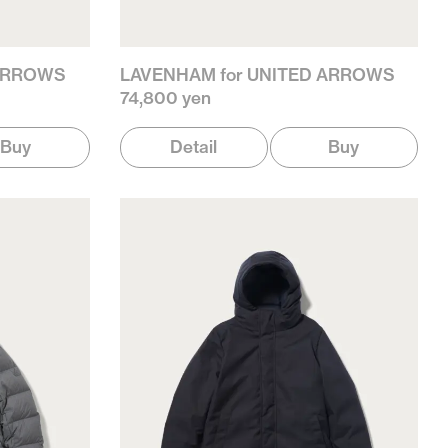
 ARROWS
LAVENHAM for UNITED ARROWS
74,800 yen
Buy
Detail
Buy