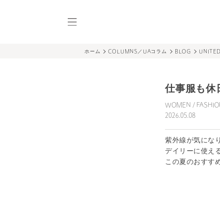
UAコラム／UA COL
UAコラム／
ホーム
COLUMNS／UAコラム
BLOG
UNITE
仕事服も休
WOMEN
/
FASHIO
2026.05.08
紫外線が気にな
デイリーに使え
この夏のおすす