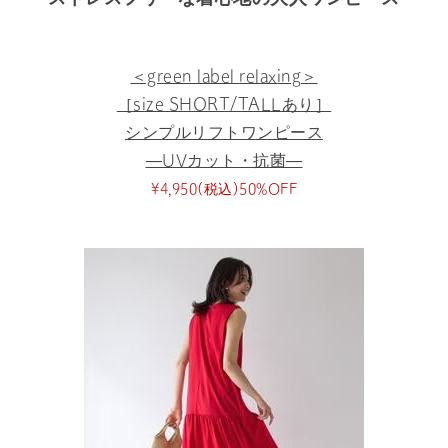
＜green label relaxing＞
［size SHORT/TALLあり］
シンプルリフトワンピース
―UVカット・抗菌―
¥4,950(税込)50%OFF