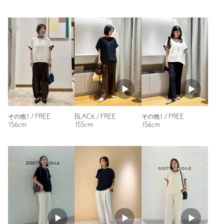
プレゼントとして購入しました。腕まわりがスッキリ見えこれ
23％使用
からの季節にもぴったりでとても気に入ってもらえました。
ケア方法：手洗い可
============================
性別：
女性
年代：
20代後半
【注意事項】
身長：
171cm
※商品に「取り扱い上の注意書き」、「洗濯表示」がございます
場合は、使用前に必ずご確認ください。
普段の着用サイズ：
L
※商品画像は、光の当たり具合やパソコンなどの閲覧環境によ
25人が参考になったと回答
り、実際の色味と異なって見える場合がございます。あらかじめ
ご了承ください。
参考になった
※商品の色味の目安は、商品単体の画像をご参照ください。
その他1 / FREE
BLACK / FREE
その他1 / FREE
156cm
155cm
156cm
【アウトレット商品のご説明】
・アウトレット商品につきましては包装やパッケージに破損・汚
れが見られる場合にも、商品に欠陥が認められない際にはそのま
ニックネーム： ココ
まの状態でお送りいたします。
投稿日： 2025年5月20日
・返品、ご注文確定後の内容変更・追加注文はお受けできませ
購入カラー：その他1
｜
購入サイズ：FREE
ん。
購入商品のサイズ感：
少し大きい