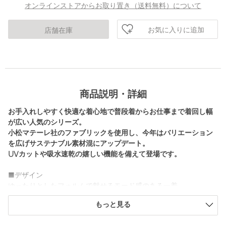
オンラインストアからお取り置き（送料無料）について
お気に入りに追加
店舗在庫
商品説明・詳細
お手入れしやすく快適な着心地で普段着からお仕事まで着回し幅
が広い人気のシリーズ。
小松マテーレ社のファブリックを使用し、今年はバリエーション
を広げサステナブル素材混にアップデート。
UVカットや吸水速乾の嬉しい機能を備えて登場です。
■デザイン
ゆったりとしたフォルムで魅せるモード感のある一着。
裾のスピンドルを絞り、シルエットの調節が可能なのも嬉しいポ
もっと見る
イント。
シンプルなデザインでアレンジ力が高く、Tシャツ感覚で着用いた