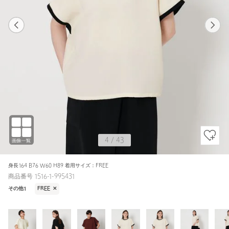
1
43
4
43
その他1 / FREE
OFF WHITE
156cm
4
/
43
身長164 B76 W60 H89 着用サイズ：FREE
商品番号 1516-1-995431
その他1
FREE
✕