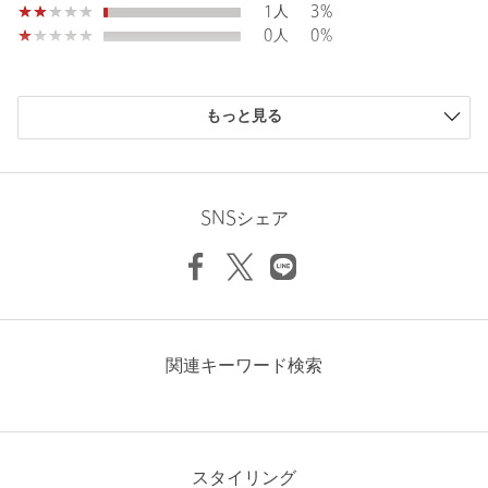
1人
3%
同素材のハーフパンツとセットアップでの着用もおすすめです。
0人
0%
・同シリーズの他アイテムのご用意もございます。
ブラウス 対象品番：15211995431
購入商品のサイズ感
パンツ 対象品番：15141995431
もっと見る
小さい
0人
0%
パンツ（ホワイト）対象品番：15141995432
少し小さい
0人
0%
スカート 対象品番：15241995431
ちょうどよい
22人
59%
ジャケット（ノーカラー）対象品番：15221995431
ジャケット（Vノーカラー）対象品番：15221995433
少し大きい
14人
38%
SNSシェア
ベスト 対象品番：15221995432
大きい
1人
3%
オールインワン 対象品番：15261995431
ハーフパンツ 対象品番：15191995431
ワンピース 対象品番：15261995433
ノースリーブブラウス 対象品番：15161995432
ニックネーム： fu
============================
関連キーワード検索
裏地：なし
投稿日： 2025年5月10日
透け感：ややあり
購入カラー：OFF WHITE
｜
購入サイズ：FREE
伸縮：なし
購入商品のサイズ感：
ちょうどよい
光沢感：なし
機能性：吸水速乾、UVカット、本体のみリサイクルポリエステル
スタイリング