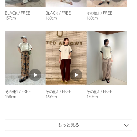
・セールアイテムは予告なく価格の変更を行う場合がございます
バイカラーがとってもかわいいです。サイズは少しゆとりのあ
が、ご購入後のアイテムについての価格変更はお受けいたしかね
って、夏も涼しく着れそうです。
BLACK / FREE
BLACK / FREE
その他1 / FREE
ます。また、タグの表記と購入価格が異なる場合がございます。
157cm
160cm
160cm
性別：
女性
・"不良品"、"ご注文内容と異なる商品"が到着した場合は、お客様
年代：
50代前半
よりご連絡をいただいた時点で弊社に在庫がある場合に限り、交
身長：
158cm
換対応いたします。なお、セールアイテムのため、お品切れの場
普段の着用サイズ：
M
合は返金でのご対応といたします。
24人が参考になったと回答
商品詳細
参考になった
注文キャンセル
対象商品
返品
対象外商品
返品等について
その他1 / FREE
その他1 / FREE
その他1 / FREE
158cm
169cm
170cm
裾上げ
対象外商品
裾上げについて
ニックネーム： ききききょー
タイプ
WOMEN
投稿日： 2025年5月21日
カテゴリー
トップス
|
シャツ / ブラウス
購入カラー：その他1
｜
購入サイズ：FREE
もっと見る
購入商品のサイズ感：
ちょうどよい
サイズ
FREE