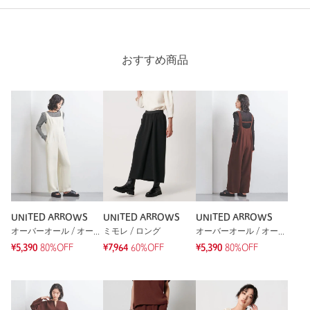
体型を拾わず、暑い日に体にペタっとくっつくこともありませ
本体；ポリエステル59％ 複合繊維(ポリエステ
ん。
素材
ル)41％ 別布；ポリエステル65％ ナイロン33％ ポ
リウレタン2％
風通りよく涼しいです。
裾が絞れるので、ボトムにインしなくても調整できるのがい
おすすめ商品
洗濯表示
手洗い可
洗濯表示について
い！
原産国
ベトナム製
性別：
女性
年代：
40代前半
商品番号
1516-1-995431
身長：
158cm
普段の着用サイズ：
L
23人が参考になったと回答
参考になった
UNITED ARROWS
UNITED ARROWS
UNITED ARROWS
オーバーオール / オールインワン
ミモレ / ロング
オーバーオール / オールインワン
¥5,390
80%OFF
¥7,964
60%OFF
¥5,390
80%OFF
※レビューは、個人の主観による感想・体感によるもので、商品の効果や性
能を保証するものではありません。