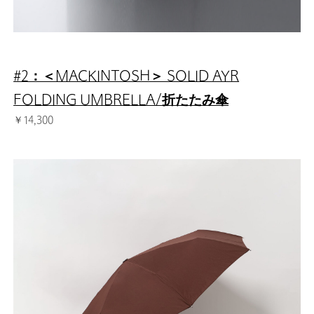
#2：＜MACKINTOSH＞ SOLID AYR
FOLDING UMBRELLA/折たたみ傘
￥14,300