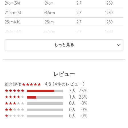
24cm(5h)
24cm
2.7
1280
【注意事項】
24.5cm(6)
24.5cm
2.7
1280
※商品を使用前に、タグ等に記載されている「取り扱い上の注意
書き」、「洗濯表示」を必ずご確認ください。
25cm(6h)
25cm
2.7
1280
※商品画像は、光の当たり具合やパソコンなどの閲覧環境によ
25.5cm(7)
25.5cm
2.7
1280
り、実際の色味と異なって見える場合がございます。予めご了承
ください。
26cm(7h)
26cm
2.7
1280
※商品の色味の目安は、商品単体の画像をご参照ください。
もっと見る
26.5cm(8)
26.5cm
2.7
1280
<価格改定のお知らせ>
27cm(8h)
27cm
2.7
1280
本商品は価格改定を実施させていただきました。
そのため、本サイト内に明記した価格と異なる価格のタグが添付
27.5cm(9)
27.5cm
2.7
1280
レビュー
された状態でお客様のお手元にお届けさせていただく場合がござ
28cm(9h)
28cm
2.7
1280
いますので、あらかじめご了承ください。
4.8 (4件のレビュー)
総合評価
商品は、独自の採寸方法により採寸されています。
3人
75%
店舗へお問い合わせの際は、全国のUNITED ARROWS各店舗ま
サイズガイドを見る
1人
25%
で下記の品名/品番をお申し付け下さい。
0人
0%
品名：▲C&J CHERTSEY DAINITE/S 品番：13314999208
0人
0%
0人
0%
商品詳細