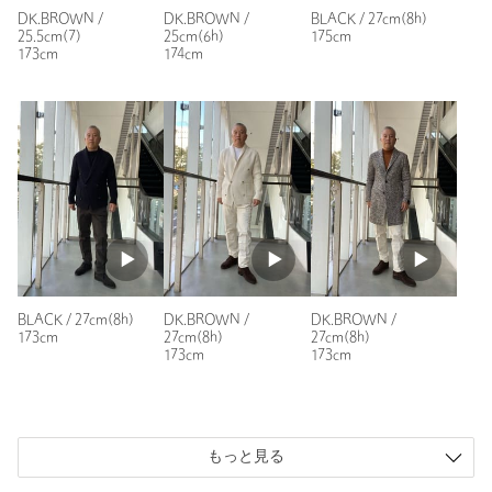
DK.BROWN /
DK.BROWN /
BLACK / 27cm(8h)
普段の着用サイズ：
25.5cm
25.5cm(7)
25cm(6h)
175cm
173cm
174cm
1人が参考になったと回答
参考になった
ニックネーム： がぶお
投稿日： 2024年2月11日
購入カラー：DK.BROWN
｜
購入サイズ：25.5cm(7)
BLACK / 27cm(8h)
DK.BROWN /
DK.BROWN /
購入商品のサイズ感：
ちょうどよい
173cm
27cm(8h)
27cm(8h)
173cm
173cm
履き心地が良い上に何と合わせても大体カッコ良く決めてくれ
ます。足の実寸25.5の甲低め7でジャストでした。
性別：
男性
もっと見る
年代：
30代後半