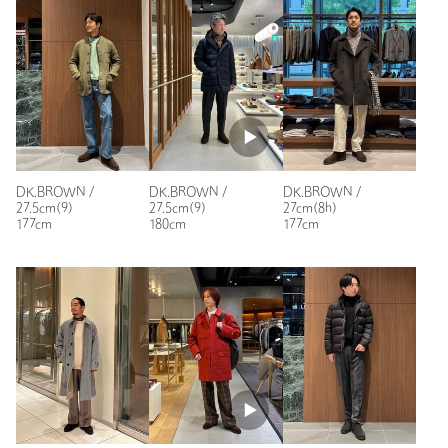
年代：
40代前半
身長：
171cm
普段の着用サイズ：
26cm
2人が参考になったと回答
参考になった
DK.BROWN /
DK.BROWN /
DK.BROWN /
27.5cm(9)
27.5cm(9)
27cm(8h)
177cm
180cm
177cm
ニックネーム： わかば
投稿日： 2024年7月13日
購入カラー：BLACK
｜
購入サイズ：24cm(5h)
購入商品のサイズ感：
ちょうどよい
季節、シチュエーションに関係なく履けるブーツです！
性別：
男性
身長：
155cm