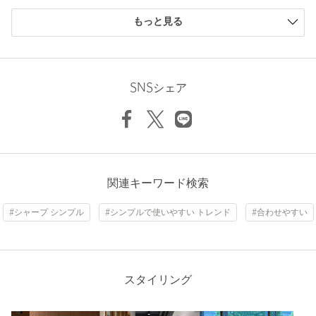
購入商品のサイズ感
注文キャンセル
対象商品
もっと見る
小さい
0人
0%
返品
対象商品
返品等について
少し小さい
0人
0%
ちょうどよい
3人
75%
裾上げ
対象外商品
裾上げについて
少し大きい
1人
25%
SNSシェア
タイプ
MEN
大きい
0人
0%
カテゴリー
シューズ
|
ブーティ / ショートブーツ
24cm(5h) 24.5cm(6) 25cm(6h) 25.5cm(7) 26cm(7h)
サイズ
26.5cm(8) 27cm(8h) 27.5cm(9) 28cm(9h)
素材
ニックネーム： Bakerloo
関連キーワード検索
投稿日： 2024年6月12日
洗濯表示
-
洗濯表示について
#シャープ シンプル
#シンプルで使いやすい トレンド
#合わせやすい
購入カラー：DK.BROWN
｜
購入サイズ：25cm(6h)
商品番号
1331-4-999208
購入商品のサイズ感：
ちょうどよい
上質なスエードで、オンオフどちらにも使える便利なブーツで
す。
スタイリング
性別：
男性