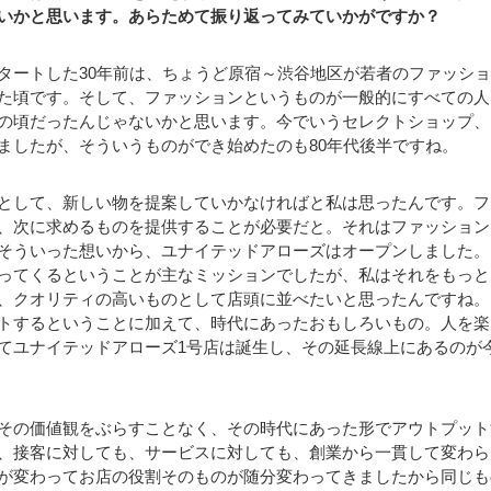
いかと思います。あらためて振り返ってみていかがですか？
タートした30年前は、ちょうど原宿～渋谷地区が若者のファッシ
た頃です。そして、ファッションというものが一般的にすべての人
の頃だったんじゃないかと思います。今でいうセレクトショップ、
ましたが、そういうものができ始めたのも80年代後半ですね。
として、新しい物を提案していかなければと私は思ったんです。フ
、次に求めるものを提供することが必要だと。それはファッション
そういった想いから、ユナイテッドアローズはオープンしました。
ってくるということが主なミッションでしたが、私はそれをもっと
、クオリティの高いものとして店頭に並べたいと思ったんですね。
トするということに加えて、時代にあったおもしろいもの。人を楽
てユナイテッドアローズ1号店は誕生し、その延長線上にあるのが
その価値観をぶらすことなく、その時代にあった形でアウトプット
、接客に対しても、サービスに対しても、創業から一貫して変わら
が変わってお店の役割そのものが随分変わってきましたから同じも