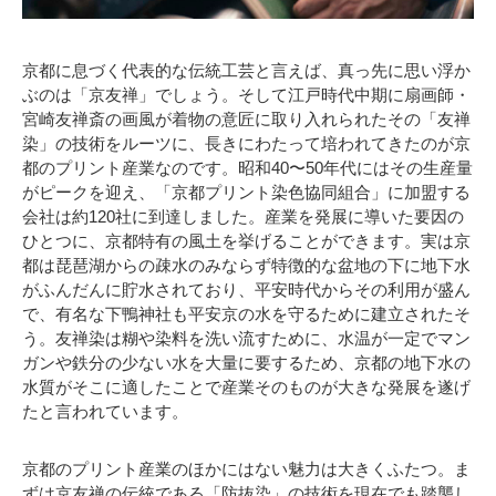
京都に息づく代表的な伝統工芸と言えば、真っ先に思い浮か
ぶのは「京友禅」でしょう。そして江戸時代中期に扇画師・
宮崎友禅斎の画風が着物の意匠に取り入れられたその「友禅
染」の技術をルーツに、長きにわたって培われてきたのが京
都のプリント産業なのです。昭和40〜50年代にはその生産量
がピークを迎え、「京都プリント染色協同組合」に加盟する
会社は約120社に到達しました。産業を発展に導いた要因の
ひとつに、京都特有の風土を挙げることができます。実は京
都は琵琶湖からの疎水のみならず特徴的な盆地の下に地下水
がふんだんに貯水されており、平安時代からその利用が盛ん
で、有名な下鴨神社も平安京の水を守るために建立されたそ
う。友禅染は糊や染料を洗い流すために、水温が一定でマン
ガンや鉄分の少ない水を大量に要するため、京都の地下水の
水質がそこに適したことで産業そのものが大きな発展を遂げ
たと言われています。
京都のプリント産業のほかにはない魅力は大きくふたつ。ま
ずは京友禅の伝統である「防抜染」の技術を現在でも踏襲し