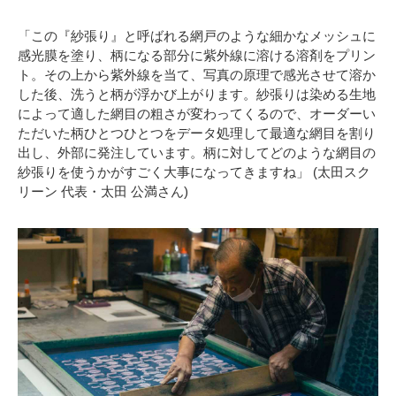
「この『紗張り』と呼ばれる網戸のような細かなメッシュに
感光膜を塗り、柄になる部分に紫外線に溶ける溶剤をプリン
ト。その上から紫外線を当て、写真の原理で感光させて溶か
した後、洗うと柄が浮かび上がります。紗張りは染める生地
によって適した網目の粗さが変わってくるので、オーダーい
ただいた柄ひとつひとつをデータ処理して最適な網目を割り
出し、外部に発注しています。柄に対してどのような網目の
紗張りを使うかがすごく大事になってきますね」 (太田スク
リーン 代表・太田 公満さん)