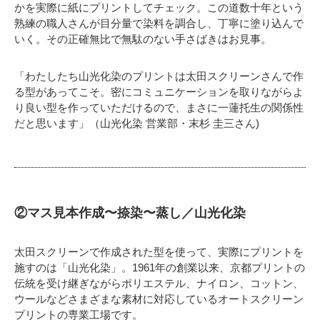
かを実際に紙にプリントしてチェック。この道数十年という
熟練の職人さんが目分量で染料を調合し、丁寧に塗り込んで
いく。その正確無比で無駄のない手さばきはお見事。
「わたしたち山光化染のプリントは太田スクリーンさんで作
る型があってこそ。密にコミュニケーションを取りながらよ
り良い型を作っていただけるので、まさに一蓮托生の関係性
だと思います」（山光化染 営業部・末杉 圭三さん)
②マス見本作成〜捺染〜蒸し／山光化染
太田スクリーンで作成された型を使って、実際にプリントを
施すのは「山光化染」。1961年の創業以来、京都プリントの
伝統を受け継ぎながらポリエステル、ナイロン、コットン、
ウールなどさまざまな素材に対応しているオートスクリーン
プリントの専業工場です。