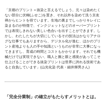
「京都のプリント＝抜染と言えるでしょう。元々は染めたく
ない部分に伏糊(ふせこ)を置き、それ以外を染めて洗う京友
禅からヒントを得ています。生地の裏までしっかりキレイに
染まるのが特徴で、インクジェットなどのオーバープリント
では表現しきれない美しい色合いを出すことができます。し
かし、わたしたちが大切にしているその技法はかなりアナロ
グな仕事でもありますから、デジタル化が進む、ほかのプリ
ント産地よりも人の手や知識というものが非常に大事になっ
てきますし、育成の時間とコストもかかります。それでも機
械だけでは実現できない、職人と腕と眼と感覚があってこそ
仕上げることができる抜染プリントは世界に誇れる技術であ
ると自負しています」(山光化染 代表・細井輝男さん)
「完全分業制」の確立がもたらすメリットとは。