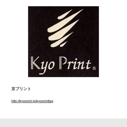
京プリント
http://kyoprint.jp/kyoprinttag