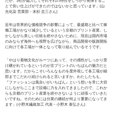
たが、3社が協力してそれぞれの特性をしっかり発揮するこ
とで良い仕上げができたのではないかと思っています」(山
光化染 営業部・末杉 圭三さん)
近年は世界的な価格競争の影響によって、最盛期と比べて稼
働工場がかなり減少しているという京都のプリント産業。し
かしながら美しい伝統を絶やさないために、現在は国内市場
のみならず海外へも視野を広げながら、商品開発や販路開拓
に向けて各工場が一体となって取り組んでいるそうです。
「やはり着物文化がルーツにあって、その感性がしっかり受
け継がれているというのが京プリントのいちばんの魅力だと
思います。だからこそいろんなものを度外視して各工場が細
部までこだわり続けられると言いますか。わたしたちも、
『ファッションは風合いがいちばん』という想いを常に大切
にしながらここまで設備に力を入れてきましたので、これか
らも京都のプリント産業を絶やさないように頑張っていきた
いですね。そのためには分業の継続が何より重要になってき
ます」(小野木繊維加工 代表・小野木 泰弘さん)