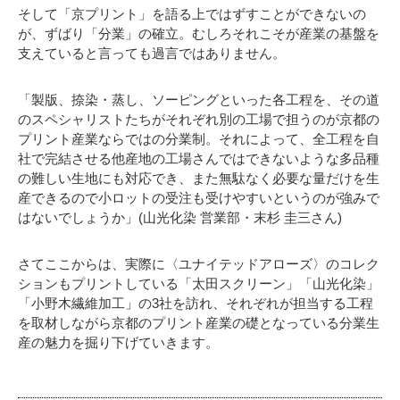
そして「京プリント」を語る上ではずすことができないの
が、ずばり「分業」の確立。むしろそれこそが産業の基盤を
支えていると言っても過言ではありません。
「製版、捺染・蒸し、ソーピングといった各工程を、その道
のスペシャリストたちがそれぞれ別の工場で担うのが京都の
プリント産業ならではの分業制。それによって、全工程を自
社で完結させる他産地の工場さんではできないような多品種
の難しい生地にも対応でき、また無駄なく必要な量だけを生
産できるので小ロットの受注も受けやすいというのが強みで
はないでしょうか」(山光化染 営業部・末杉 圭三さん)
さてここからは、実際に〈ユナイテッドアローズ〉のコレク
ションもプリントしている「太田スクリーン」「山光化染」
「小野木繊維加工」の3社を訪れ、それぞれが担当する工程
を取材しながら京都のプリント産業の礎となっている分業生
産の魅力を掘り下げていきます。