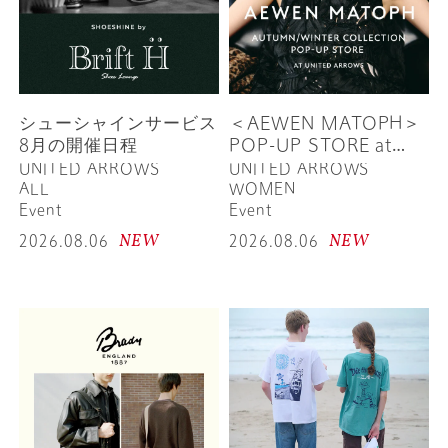
シューシャインサービス
＜AEWEN MATOPH＞
8月の開催日程
POP-UP STORE at
UNITED ARROWS
UNITED ARROWS
UNITED ARROWS
ALL
WOMEN
Event
Event
NEW
NEW
2026.08.06
2026.08.06