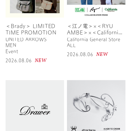
＜Brady＞ LIMITED
＜江ノ電＞×＜RYU
TIME PROMOTION
AMBE＞×＜California
General Store＞
UNITED ARROWS
California General Store
MEN
ALL
Event
NEW
2026.08.06
NEW
2026.08.06