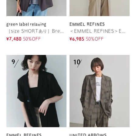
green label relaxing
EMMEL REFINES
［size SHORTあり］Breeze Cool ライト ジャケット 吸水速乾 通気性 UVカット
＜EMMEL REFINES＞EM マーブルローン ショートスリーブ ジャケット
¥7,480
50%OFF
¥6,985
50%OFF
EMMEL REFINES
UNITED ARROWS