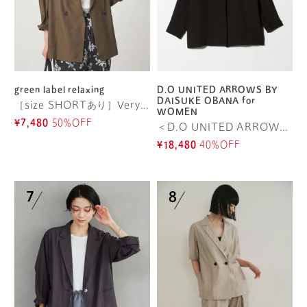
green label relaxing
D.O UNITED ARROWS BY
DAISUKE OBANA for
［size SHORTあり］VeryLight ベリーライト ジャケット ウォッシャブル 接触冷感
WOMEN
¥7,480
50%OFF
＜D.O UNITED ARROWS BY DAISUKE OBANA for WOMEN＞I D/SL JACKET 26SS/ジャケット
¥18,480
40%OFF