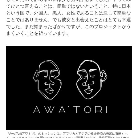
てひとつ言えることは、簡単ではないということ。特に日本
という国で、外国人、黒人、女性であることは決して簡単な
ことではありません。でも彼女と出会えたことはとても幸運
でした。まだ始まったばかりですが、このプロジェクトがう
まくいくことを祈っています。
『Awa’Tori(アワトリ)』のミッションは、アフリカとアジアの社会経済の発展に貢献すべ
く、アフリカとアジア各国におけるクリエイティブ業界をつなぎ、持続可能なパートナー