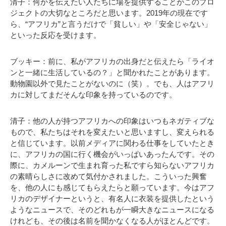
清子：何かを伝えたい人たちに場を提供することがこのプロ
ジェクトの大切なところだと思います。2019年の現在です
ら、“アフリカ”と言うだけで「貧しい」や「安全じゃない」
といった反応を受けます。
ブッキー：前に、私がアフリカの出身だと伝えたら「ライオ
ンと一緒に生活しているの？」と聞かれたことがあります。
動物園以外で見たことがないのに（笑）。でも、人はアフリ
カに対してまだそんな印象を持っているのです。
清子：他の人が持つアフリカへの印象はいつもネガティブな
もので、私たちはそれを変えたいと思いますし、変えられる
と信じています。以前メディアに関わる仕事をしていたとき
に、アフリカの国に行く機会がいっぱいあったんです。その
際に、カメルーンで生まれ育った私ですら知らないアフリカ
の素晴らしさに改めて気付かされました。こういった興奮
を、他の人にも感じてもらえたらと願っています。今はアフ
リカのデザイナーというと、有名人に衣装を提供したという
ようなニュースで、そのどれもが一瞬大きなニュースになる
けれども、その後は名前を聞かなくなる人がほとんどです。