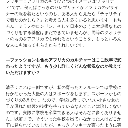
ブッキー：アフリカのもうひとつのイメージは“チャリテ
ィ”です。例えばさっきのセレブリティがアフリカのデザイ
ナーの服を着たというのも、ある人から見たら「チャリティ
で着たのかしら？」と考える人も多くいると思います。もち
ろん、ミラノやロンドン、そして日本のように大規模なもの
づくりをする基盤はまだできていませんが、同等のクオリテ
ィのものをアフリカでも作れるということを、もっといろん
な人にも知ってもらえたらうれしいです。
―ファッションも含めアフリカのカルチャーはここ数年で変
わったようですが、もう少し詳しくどんな状況なのか教えて
いただけますか？
清子：これは一例ですが、私の育ったカメルーンでは学校に
行かなかった大抵の人はスポーツをします。スポーツかもの
づくりの2択です。なので、学校に行っていない小さな女の
子が優れた縫製の技術を持っているなんてことは珍しくない
のです。実際に学校を卒業できる人はそんなに多くありませ
ん。以前まで、そういった学校を出ていなかった人はどこか
下に見られていましたが、さっきブッキーが言ったように実