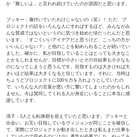
か「難しいよ」と言われ続けていたのが原因だと思います。
ブッキー：傷付いていたわけじゃないの（笑）！ ただ、プ
ロジェクトの話をいろんな人にすればするほど、みんながみ
んな賛成ではないというのに気づき始めた頃だったんだと思
います。「すごくいいアイデアだと思うけど、こっちの方が
いいんじゃない？」と他のことを勧められることが続いてい
ました。確かに、私が目指していることはとっても大きなこ
とかもしれませんが、目標が小さいとその分結果も小さなも
のになってしまうと思うんです。目指すものは大きければ大
きいほど結果は大きくなると信じています。それに、当時は
ちょうどプロジェクトに100％力を入れようとしていたの
で、いろんな人の言葉が悪い方に響いてしまったのかもしれ
ません。今は賛同してくれる人が身近にいることに本当に感
謝しています。
清子：2人とも転換期を迎えていたと思います。ブッキーと
出会い、お互い目指しているヴィジョンが同じことを確信し
て、実際にプロジェクトが動き出したときは私もまだ仕事を
していたので辞めるのには少し勇気が必要でした。やってみ