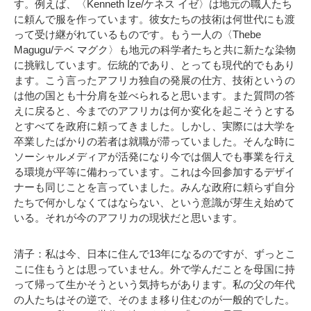
す。例えば、〈Kenneth Ize/ケネス イゼ〉は地元の職人たち
に頼んで服を作っています。彼女たちの技術は何世代にも渡
って受け継がれているものです。もう一人の〈Thebe
Magugu/テベ マグク〉も地元の科学者たちと共に新たな染物
に挑戦しています。伝統的であり、とっても現代的でもあり
ます。こう言ったアフリカ独自の発展の仕方、技術というの
は他の国とも十分肩を並べられると思います。また質問の答
えに戻ると、今までのアフリカは何か変化を起こそうとする
とすべてを政府に頼ってきました。しかし、実際には大学を
卒業したばかりの若者は就職が滞っていました。そんな時に
ソーシャルメディアが活発になり今では個人でも事業を行え
る環境が平等に備わっています。これは今回参加するデザイ
ナーも同じことを言っていました。みんな政府に頼らず自分
たちで何かしなくてはならない、という意識が芽生え始めて
いる。それが今のアフリカの現状だと思います。
清子：私は今、日本に住んで13年になるのですが、ずっとこ
こに住もうとは思っていません。外で学んだことを母国に持
って帰って生かそうという気持ちがあります。私の父の年代
の人たちはその逆で、そのまま移り住むのが一般的でした。