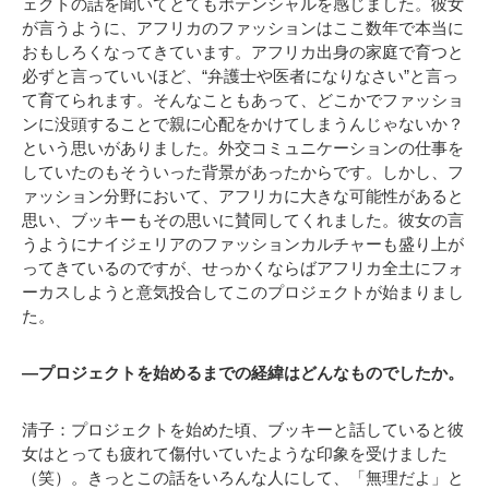
ェクトの話を聞いてとてもポテンシャルを感じました。彼女
が言うように、アフリカのファッションはここ数年で本当に
おもしろくなってきています。アフリカ出身の家庭で育つと
必ずと言っていいほど、“弁護士や医者になりなさい”と言っ
て育てられます。そんなこともあって、どこかでファッショ
ンに没頭することで親に心配をかけてしまうんじゃないか？
という思いがありました。外交コミュニケーションの仕事を
していたのもそういった背景があったからです。しかし、フ
ァッション分野において、アフリカに大きな可能性があると
思い、ブッキーもその思いに賛同してくれました。彼女の言
うようにナイジェリアのファッションカルチャーも盛り上が
ってきているのですが、せっかくならばアフリカ全土にフォ
ーカスしようと意気投合してこのプロジェクトが始まりまし
た。
―プロジェクトを始めるまでの経緯はどんなものでしたか。
清子：プロジェクトを始めた頃、ブッキーと話していると彼
女はとっても疲れて傷付いていたような印象を受けました
（笑）。きっとこの話をいろんな人にして、「無理だよ」と