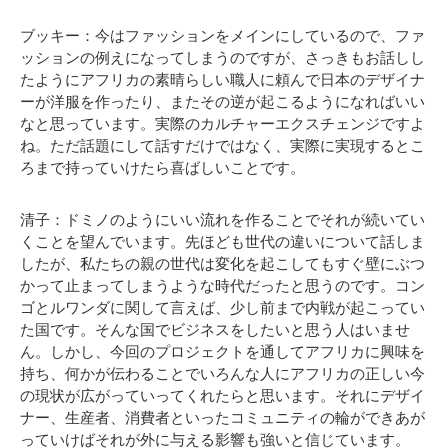
ブッキー：今はファッションをメインにしているので、ファ
ッションの例えになってしまうのですが、さっきもお話しし
たようにアフリカの素晴らしい職人に頼んで日本のデザイナ
ーが洋服を作ったり、またその逆が起こるようになればいい
なと思っています。実際のカルチャーエクスチェンジですよ
ね。ただ話題にして話すだけではなく、実際に実現するとこ
ろまで持っていけたら喜ばしいことです。
清子：ドミノのようにいい流れを作ることでそれが続いてい
くことを望んでいます。先ほども世代の違いについて話しま
したが、私たちの親の世代は変化を起こしてもすぐ壁にぶつ
かって止まってしまうような時代だったと思うのです。コン
ゴとルワンダに関して言えば、少し前まで内戦が起こってい
た国です。そんな国でビジネスをしたいと思う人はいませ
ん。しかし、今回のプロジェクトを通してアフリカに興味を
持ち、何かが伝わることでいろんな人にアフリカの正しい今
の現状が広がっていってくれたらと思います。それにデザイ
ナー、生産者、消費者といったコミュニティの輪ができあが
っていけばそれが外に与える影響も強いと信じています。