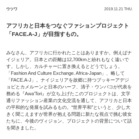
ウツワ
2019.11.21 THU.
アフリカと日本をつなぐファションプロジェクト
「FACE.A-J」が目指すもの。
みなさん、アフリカに行かれたことはありますか。例えばナ
イジェリア。日本との距離は12,700kmと紛れもなく遠いで
す。しかし、カルチャーに置き換えるとどうでしょう。
「Fashion And Culture Exchange. Africa-Japan」、略して
「FACE.A-J」。ナイジェリアを故郷に持つブッキーアデジ
ョビとカメルーンと日本のハーフ、清子・ウンバコが代表を
務める『Awa’Tori』が立ち上げたこのプロジェクトは、文字
通りファッション産業の文化交流を通して、アフリカと日本
の平和的な発展を試みるもの。“世界平和”というと、少し大
きく聞こえますが世界が抱える問題に新たな視点で挑む彼女
たちに、今後のヴィジョン、プロジェクトの背景について話
を聞きました。