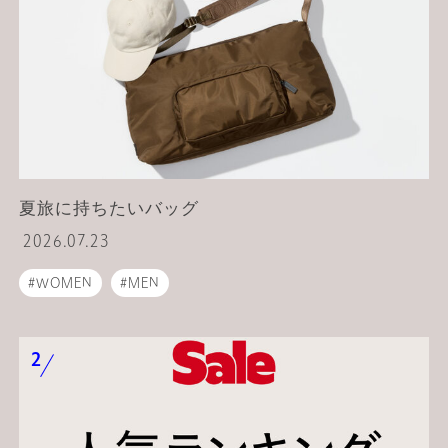
夏旅に持ちたいバッグ
2026.07.23
WOMEN
MEN
UNITED ARROWS ONLINE__CONTENTS
夏
夏コーデ
旅行
小物
バッグ
トートバッグ
ショルダーバッグ
スーツケース / キャリーバッグ
ボストンバッグ
リュック
ウエストポーチ