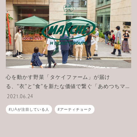
心を動かす野菜「タケイファーム」が届け
る、“衣”と“食”を新たな価値で繋ぐ「あめつちマル
シェ」。
2021.06.24
UAが注目している人
アーティチョーク
ライフスタイル
地域産業
H BEAUTY&YOUTH