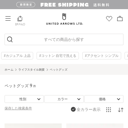
BRAND
すべての商品から探す
#カジュアル 上品
#コットン 自宅で洗える
#アクセント シンプル
ホーム
ライフスタイル雑貨
ペットグッズ
ペットグッズ
9
件
性別
カラー
価格
保存した
検索条件
全カラー表示