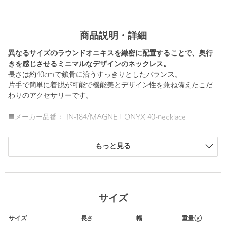
商品説明・詳細
異なるサイズのラウンドオニキスを緻密に配置することで、奥行
きを感じさせるミニマルなデザインのネックレス。
長さは約40cmで鎖骨に沿うすっきりとしたバランス。
片手で簡単に着脱が可能で機能美とデザイン性を兼ね備えたこだ
わりのアクセサリーです。
■メーカー品番： IN-184/MAGNET ONYX 40-necklace
素材：オニキス,錫合金,磁石
もっと見る
＜in mood（インムード）＞
その時々の”気分で”様々なスタイルを楽しむ大人の女性に向けて
のブランド。
「リアルクローズに合わせられる品のあるアイテム」
サイズ
in moodのアイテムをMIXすることにより、リアルクローズであ
りながら華のあるスタイルを目指しています。
サイズ
長さ
幅
重量(g)
「ファッション好きな女性が、毎シーズン好みのアイテムを買え