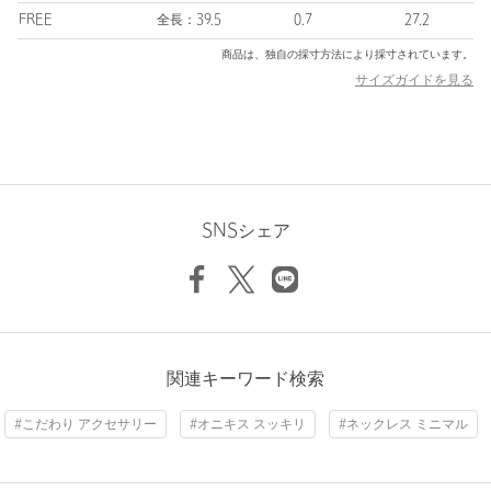
るように」という思いから、主に真鍮などを素材として使用する
FREE
全長：39.5
0.7
27.2
ことで手の届く価格帯を実現しています。
商品は、独自の採寸方法により採寸されています。
サイズガイドを見る
【注意事項】
※マグネットのお取り扱いについて…強い引っ張りや激しい動きで
外れる場合があります、スポーツ時やアクティブな場面での使用
はお控えください。ペースメーカーなど医療機器をお使いの方は
ご使用をお控えください。
※金属アレルギーのある方は素材をご確認の上ご使用ください。
※こちらの商品は天然石を使用しているため、ひとつひとつ表情
SNSシェア
が異なります。形や大きさにわずかな違いがございます、天然素
材の持つ風合いとしてお楽しみください。
※天然素材の特性上、個体差があるため商品画像と実際の商品が
異なる場合がございます。
※商品に「取り扱い上の注意書き」、「洗濯表示」がございます
場合は、使用前に必ずご確認ください。
関連キーワード検索
※商品画像は、光の当たり具合やパソコンなどの閲覧環境によ
り、実際の色味と異なって見える場合がございます。あらかじめ
#こだわり アクセサリー
#オニキス スッキリ
#ネックレス ミニマル
ご了承ください。
※商品の色味の目安は、商品単体の画像をご参照ください。