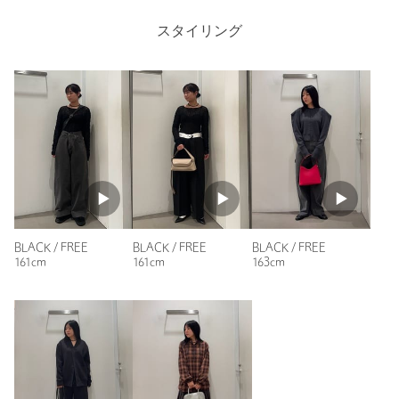
店舗へお問い合わせの際は、全国のASTRAET各店舗まで下記の品
名/品番をお申し付けください。
スタイリング
品名：im MGNT ONX N/LACE 品番：54335000042
商品詳細
注文キャンセル
対象商品
返品
対象商品
返品等について
裾上げ
対象外商品
裾上げについて
タイプ
WOMEN
BLACK / FREE
BLACK / FREE
BLACK / FREE
161cm
161cm
163cm
カテゴリー
アクセサリー
|
ネックレス
サイズ
FREE
素材
洗濯表示
-
洗濯表示について
商品番号
5433-5-000042