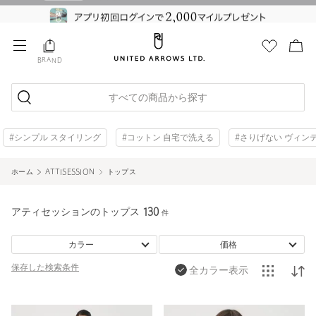
BRAND
すべての商品から探す
#シンプル スタイリング
#コットン 自宅で洗える
#さりげない ヴィン
ホーム
ATTISESSION
トップス
アティセッションのトップス
130
件
カラー
価格
保存した
検索条件
全カラー表示