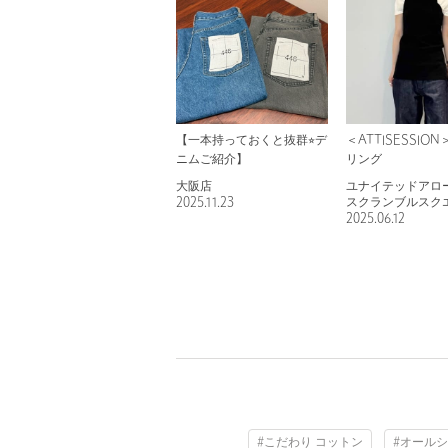
【一本持っておくと抜群⭐︎デ
＜ATTISESSIO
ニムご紹介】
リング
大阪店
ユナイテッドアロー
2025.11.23
スクランブルスク
2025.06.12
#こだわり コットン
#オールシ