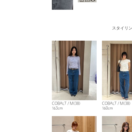
スタイリ
COBALT / M(38)
COBALT / M(38)
163cm
160cm