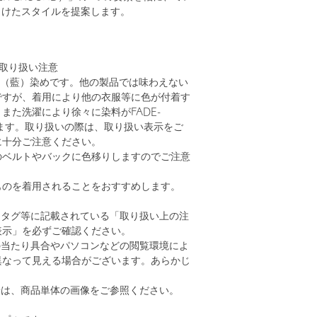
向けたスタイルを提案します。
お取り扱い注意
GO（藍）染めです。他の製品では味わえない
ですが、着用により他の衣服等に色が付着す
また洗濯により徐々に染料がFADE-
ます。取り扱いの際は、取り扱い表示をご
に十分ご注意ください。
のベルトやバックに色移りしますのでご注意
ものを着用されることをおすすめします。
、タグ等に記載されている「取り扱い上の注
表示」を必ずご確認ください。
の当たり具合やパソコンなどの閲覧環境によ
異なって見える場合がございます。あらかじ
。
安は、商品単体の画像をご参照ください。