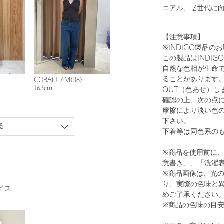
ニアル、 Z世代に
【注意事項】
※INDIGO製品の
この製品はINDI
自然な色相が生命
ることがあります。
COBALT / M(38)
163cm
OUT（色あせ）し
確認の上、次の点
摩擦により淡い色
下さい。
る
下着等は同色系の
※商品を使用前に
意書き」、「洗濯
※商品画像は、光
り、実際の色味と
イス
めご了承ください
※商品の色味の目