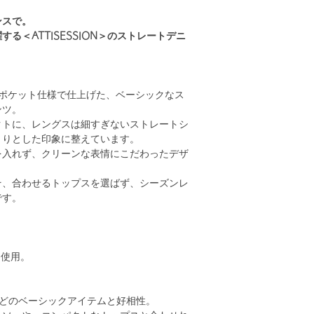
ンスで。
る＜ATTISESSION＞のストレートデニ
5ポケット仕様で仕上げた、ベーシックなス
ンツ。
クトに、レングスは細すぎないストレートシ
きりとした印象に整えています。
を入れず、クリーンな表情にこだわったデザ
そ、合わせるトップスを選ばず、シーズンレ
です。
ム使用。
などのベーシックアイテムと好相性。