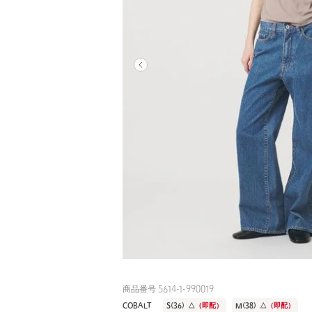
商品番号 5614-1-990019
COBALT
S(36)
△
（即配）
M(38)
△
（即配）