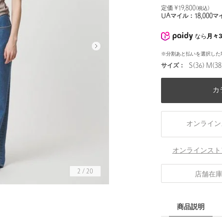
定価 ¥
19,800
(税込)
UAマイル：
18,000
マ
なら
月々3
※分割あと払いを選択した
サイズ：
S(36) M(38
カ
オンライン
オンラインスト
2
/
20
店舗在
身長173 B82 W59 H90 着用サイズ：M(38)
商品説明