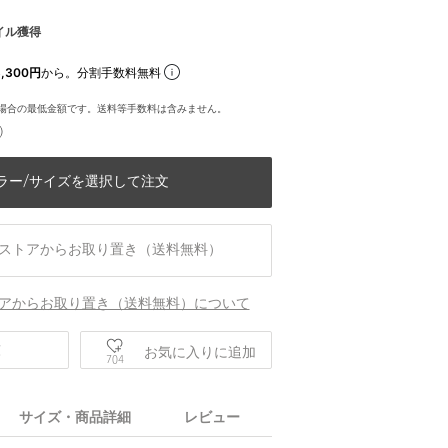
イル獲得
,300円
から。分割手数料無料
場合の最低金額です。送料等手数料は含みません。
)
ラー/サイズを選択して注文
ストアからお取り置き（送料無料）
アからお取り置き（送料無料）について
庫
お気に入りに追加
704
サイズ・商品詳細
レビュー