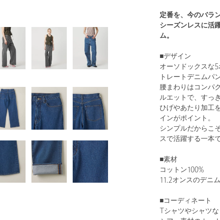
定番を、今のバラ
シーズンレスに活躍す
ム。
■デザイン
オーソドックスな
トレートデニムパ
腰まわりはコンパ
ルエットで、すっ
ひげやあたり加工
インがポイント。
シンプルだからこ
スで活躍する一本
■素材
コットン100%
11.2オンスのデニ
■コーディネート
Tシャツやシャツ