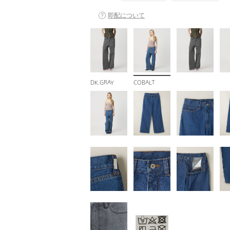
即配について
DK.GRAY
COBALT