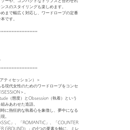
トソーや、コンパクトなトップスと合わせれ
ランスのスタイリングも楽しめます。
いめまで幅広く対応し、ワードローブの定番
一本です。
===============
可
===============
ON（アティセッション）＞
ある現代女性のためのワードローブをコンセ
SESSION＞。
tude（態度）とObsession（執着）という
を組みあわせた造語。
同時に熱狂的な執着心を象徴し、夢中になる
表現。
ASSIC」、「ROMANTIC」、「COUNTER
NDER GROUND）」の4つの要素を軸に、ミレ