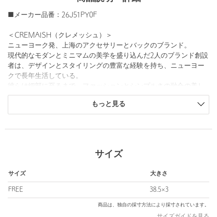
■メーカー品番：26J51PY0F
＜CREMAISH（クレメッシュ）＞
ニューヨーク発、上海のアクセサリーとバックのブランド。
現代的なモダンとミニマムの美学を盛り込んだ2人のブランド創設
者は、デザインとスタイリングの豊富な経験を持ち、ニューヨー
クで長年生活している。
彼らは細部に至るまで、ファッションとシンプルさの融合の美し
さを追求している。
もっと見る
【注意事項】
※商品に「取り扱い上の注意書き」、「洗濯表示」がございます
場合は、使用前に必ずご確認ください。
※商品画像は、光の当たり具合やパソコンなどの閲覧環境によ
サイズ
り、実際の色味と異なって見える場合がございます。あらかじめ
ご了承ください。
サイズ
大きさ
※商品の色味の目安は、商品単体の画像をご参照ください。
FREE
38.5×3
店舗へお問い合わせの際は、全国のATTISESSION各店舗まで下記
商品は、独自の採寸方法により採寸されています。
の品名/品番をお申し付けください。
サイズガイドを見る