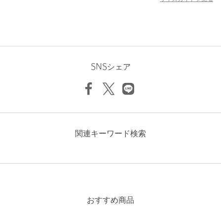
品名：ATT CM BRS CRV TSSL BRCH 品番：56333000078
商品詳細
注文キャンセル
対象商品
SNSシェア
返品
対象商品
返品等について
裾上げ
対象外商品
裾上げについて
タイプ
WOMEN
カテゴリー
アクセサリー
|
ブローチ / コサージュ
関連キーワード検索
サイズ
FREE
素材
洗濯表示
-
洗濯表示について
原産国
-
おすすめ商品
商品番号
5633-3-000078