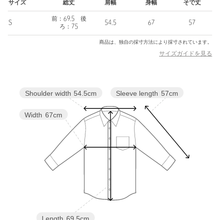
店舗へお問い合わせの際は、全国のATTISESSION各店舗まで下記
サイズ
総丈
肩幅
身幅
そで丈
の品名/品番をお申し付けください。
前：69.5 後
品名：ATT LC COT POL OVR CH f 品番：56113000002
S
54.5
67
57
ろ：75
商品は、独自の採寸方法により採寸されています。
商品詳細
サイズガイドを見る
注文キャンセル
対象商品
Sleeve length
57cm
Shoulder width
54.5cm
返品
対象商品
返品等について
裾上げ
対象外商品
裾上げについて
Width
67cm
タイプ
WOMEN
カテゴリー
トップス
|
シャツ / ブラウス
サイズ
S
素材
コットン97％ ポリエステル2％ ポリウレタン1％
洗濯表示
手洗い可
洗濯表示について
原産国
ベトナム製
Length
69.5cm