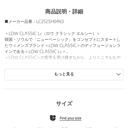
商品説明・詳細
■メーカー品番：LC252SH04N3
＜LOW CLASSIC Lc（ロウ クラシック エルシー）＞
韓国・ソウルで「ニューベーシック」をコンセプトにスタートし
たウィメンズブランド＜LOW CLASSIC＞のディフュージョンラ
インである＜LOW CLASSIC Lc＞。
＜LOW CLASSIC＞の哲学を受け継ぎながら、よりミニマルなデ
ザインとソフトなシルエットを兼ね備えたアイテムをラインナッ
プしています。
もっと見る
【注意事項】
※商品に「取り扱い上の注意書き」、「洗濯表示」がございます
場合は、使用前に必ずご確認ください。
※商品画像は、光の当たり具合やパソコンなどの閲覧環境によ
サイズ
り、実際の色味と異なって見える場合がございます。あらかじめ
ご了承ください。
Find your size
※商品の色味の目安は、商品単体の画像をご参照ください。