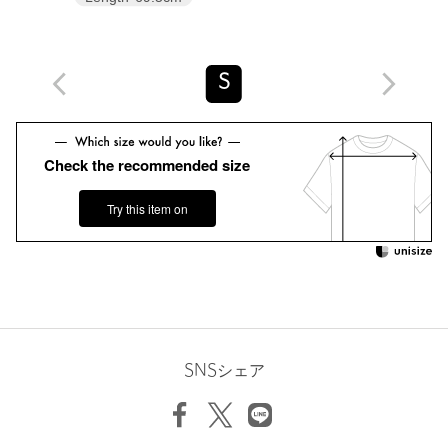
商品番号
5611-3-000002
S
Check the recommended size
Try this item on
SNSシェア