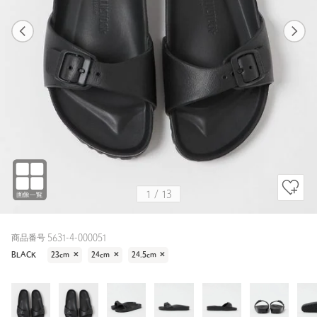
1
13
1
13
BLACK / 24cm
BLACK
162cm
1
/
13
商品番号 5631-4-000051
BLACK
23cm
✕
24cm
✕
24.5cm
✕