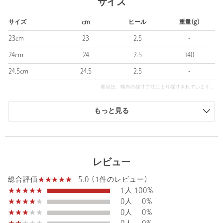
サイズ
＜BIRKENSTOCK（ビルケンシュトック）＞
サイズ
cm
ヒール
重量(g)
靴づくりの伝統を1774年のドイツに遡る＜BIRKENSTOCK＞は、
世界中の全ての人々の足の健康を守るという意志をもって活動を
23cm
23
2.5
-
展開するグローバル・ブランドです。
24cm
24
2.5
140
人間の足の解剖学に基づいたビルケンシュトックの製品には、機
能性、品質、そして伝統が息づいています。
24.5cm
24.5
2.5
-
＜BIRKENSTOCK＞はフットベッドの発明者であり、自然な歩行
商品は、独自の採寸方法により採寸されています。
という原則を世に示してきました。
サイズガイドを見る
もっと見る
【注意事項】
※フットベッドロゴデザイン変更に伴う注意事項
┗ご注文の際、旧ロゴデザイン(プリント配色ロゴ)と新ロゴデザ
イン(デボス加工同色ロゴ)をお選びいただくことはできません。
┗サイズご交換や商品不備によるご交換の際も、ご注文時同様に
レビュー
新旧ロゴデザインをお選びいただくことはできません。
5.0 (1件のレビュー)
総合評価
1人
100%
※商品に「取り扱い上の注意書き」、「洗濯表示」がございます
場合は、使用前に必ずご確認ください。
0人
0%
※商品画像は、光の当たり具合やパソコンなどの閲覧環境によ
0人
0%
り、実際の色味と異なって見える場合がございます。あらかじめ