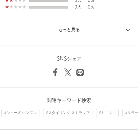
0人
0%
ご了承ください。
0人
0%
※商品の色味の目安は、商品単体の画像をご参照ください。
※シューズの重量は、シューズ本体のみ両足の重量となります。
購入商品のサイズ感
もっと見る
箱や付属品は計測に含まれません。
小さい
0人
0%
※商品に不良が無い場合、包装紙および箱の破損がございまして
少し小さい
0人
0%
も発送いたします。あらかじめご了承ください。
ちょうどよい
1人
100%
少し大きい
0人
0%
店舗へお問い合わせの際は、全国のATTISESSION各店舗まで下記
SNSシェア
大きい
0人
0%
の品名/品番をお申し付けください。
品名：ATT BRKN MADRID EVA
品番：56314000051
商品詳細
ニックネーム： うさこ
関連キーワード検索
投稿日： 2026年8月1日
注文キャンセル
対象商品
#シューズ シンプル
#スタイリング ストラップ
#ミニマル
#リラ
購入カラー：BLACK
｜
購入サイズ：23cm
返品
対象商品
返品等について
購入商品のサイズ感：
ちょうどよい
裾上げ
対象外商品
裾上げについて
外反母趾なので靴によって購入サイズはさまざまですがこれは