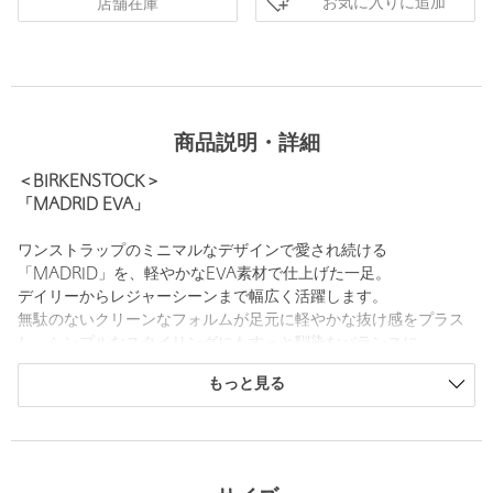
お気に入りに追加
店舗在庫
商品説明・詳細
＜BIRKENSTOCK＞
「MADRID EVA」
ワンストラップのミニマルなデザインで愛され続ける
「MADRID」を、軽やかなEVA素材で仕上げた一足。
デイリーからレジャーシーンまで幅広く活躍します。
無駄のないクリーンなフォルムが足元に軽やかな抜け感をプラス
し、シンプルなスタイリングにもすっと馴染むバランスに。
気負わず取り入れられて、今の気分に寄り添うリラックスした履
もっと見る
き心地も魅力です。
■メーカー品番：128163
※こちらの商品はナロー（幅狭）モデルです。