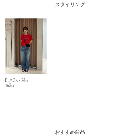
いつものサイズでぴったりでした。
スタイリング
タイプ
WOMEN
とにかく軽いです。
カテゴリー
シューズ
|
サンダル
性別：
女性
サイズ
23cm 24cm 24.5cm
年代：
50代前半
素材
身長：
152cm
普段の着用サイズ：
23cm
洗濯表示
-
洗濯表示について
参考になった
商品番号
5631-4-000051
BLACK / 24cm
162cm
※レビューは、個人の主観による感想・体感によるもので、商品の効果や性
能を保証するものではありません。
もっと見る
おすすめ商品