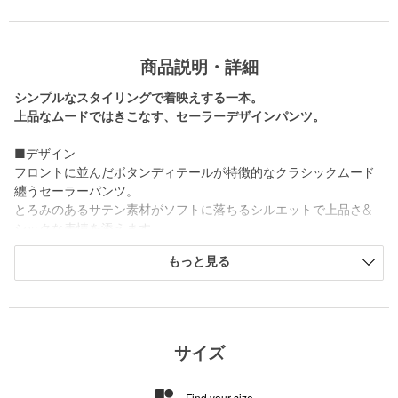
商品説明・詳細
シンプルなスタイリングで着映えする一本。
上品なムードではきこなす、セーラーデザインパンツ。
■デザイン
フロントに並んだボタンディテールが特徴的なクラシックムード
纏うセーラーパンツ。
とろみのあるサテン素材がソフトに落ちるシルエットで上品さ&
シックな表情を添えます。
バックベルト付きで、ウエストサイズを調整できる仕様なのも嬉
もっと見る
しいポイント。
新たなパンツのバリエーションとして、ワードローブに揃えてお
きたいアイテムです。
■素材
サイズ
フィブリル加工でヴィンテージライクな雰囲気を施したキュプラ
サテンを使用。
Find your size