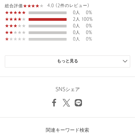
4.0 (2件のレビュー)
総合評価
注文キャンセル
対象商品
0人
0%
返品
対象商品
返品等について
2人
100%
0人
0%
裾上げ
対象商品
裾上げについて
0人
0%
裾上げ前の仕上げはシングルです
0人
0%
タイプ
WOMEN
カテゴリー
パンツ
|
その他パンツ
購入商品のサイズ感
もっと見る
サイズ
S(36) M(38)
小さい
0人
0%
少し小さい
1人
50%
素材
キュプラ100％
ちょうどよい
0人
0%
少し大きい
1人
50%
原産国
ベトナム製
SNSシェア
大きい
0人
0%
商品番号
5614-1-000014
ニックネーム： liy
関連キーワード検索