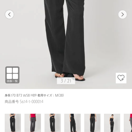
1
21
3
21
DK.GRAY / S(36)
BLACK
163cm
3
/
21
身長170 B73 W58 H89 着用サイズ：M(38)
商品番号 5614-1-000014