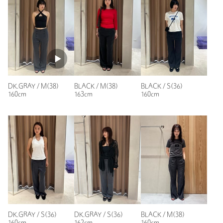
ニックネーム： hhh
投稿日： 2026年7月14日
購入カラー：BLACK
｜
購入サイズ：S(36)
DK.GRAY / M(38)
BLACK / M(38)
BLACK / S(36)
購入商品のサイズ感：
少し大きい
160cm
163cm
160cm
少し大きめでした、丈も長かったのでお直ししました！シンプ
ルだけれどあまり見ないデザインでとても可愛いです。真冬以
外は履けそうです。
性別：
女性
年代：
20代後半
身長：
160cm
普段の着用サイズ：
S
1人が参考になったと回答
DK.GRAY / S(36)
DK.GRAY / S(36)
BLACK / M(38)
参考になった
160cm
162cm
160cm