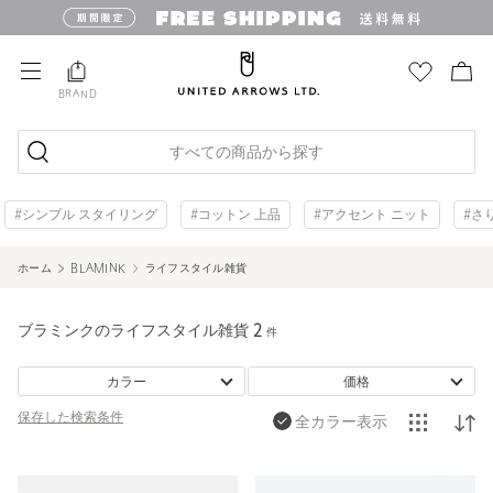
BRAND
すべての商品から探す
#シンプル スタイリング
#コットン 上品
#アクセント ニット
#さ
ホーム
BLAMINK
ライフスタイル雑貨
ブラミンクのライフスタイル雑貨
2
件
カラー
価格
保存した
検索条件
全カラー表示