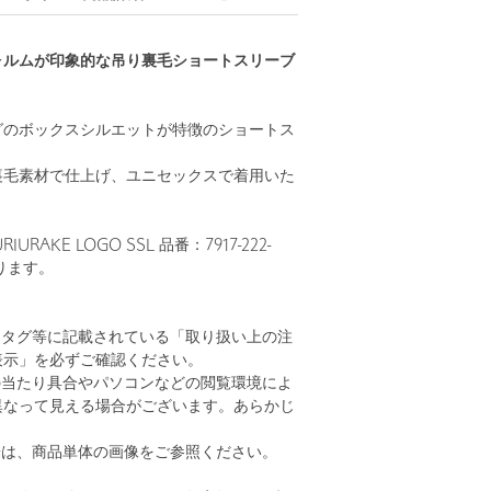
ォルムが印象的な吊り裏毛ショートスリーブ
グのボックスシルエットが特徴のショートス
裏毛素材で仕上げ、ユニセックスで着用いた
IURAKE LOGO SSL 品番：7917-222-
ります。
、タグ等に記載されている「取り扱い上の注
表示」を必ずご確認ください。
の当たり具合やパソコンなどの閲覧環境によ
異なって見える場合がございます。あらかじ
。
安は、商品単体の画像をご参照ください。