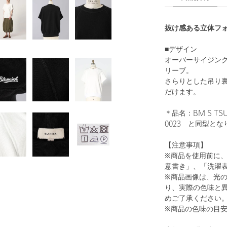
抜け感ある立体フ
■デザイン
オーバーサイジン
リーブ。
さらりとした吊り
だけます。
＊品名：BM S TSUR
0023 と同型とな
【注意事項】
※商品を使用前に
意書き」、「洗濯
※商品画像は、光
り、実際の色味と
めご了承ください
※商品の色味の目