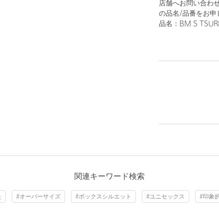
店舗へお問い合わせ
の品名/品番をお申
品名：BM S TSURI
1
18
BLACK
関連キーワード検索
た
#オーバーサイズ
#ボックスシルエット
#ユニセックス
#印象