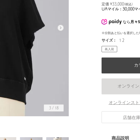
定価 ¥
33,000
(税込)
UAマイル：
30,000
マ
なら
月々5
※分割あと払いを選択した
サイズ：
1 2
再入荷
カ
オンライン
オンラインスト
3
/
18
店舗在
商品説明