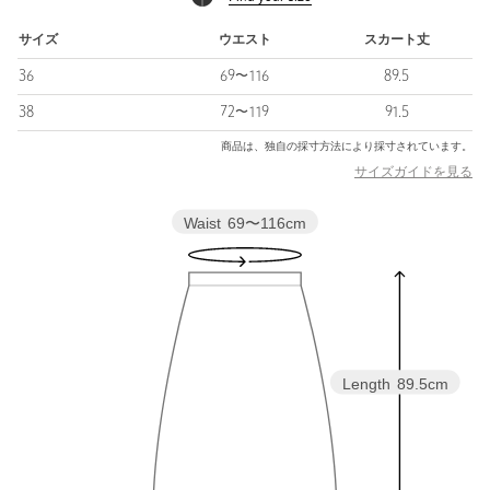
ご了承ください。
※商品の色味の目安は、商品単体の画像をご参照ください。
サイズ
ウエスト
スカート丈
36
69〜116
89.5
店舗へお問い合わせの際は、全国のBLAMINK各店舗まで下記の
品名/品番をお申し付けください。
38
72〜119
91.5
品名：BM R CO FRONT POC 品番：79242000014
商品は、独自の採寸方法により採寸されています。
サイズガイドを見る
商品詳細
Waist
69〜116cm
注文キャンセル
対象商品
返品
対象商品
返品等について
裾上げ
対象外商品
裾上げについて
タイプ
WOMEN
Length
89.5cm
カテゴリー
スカート
|
ミモレ / ロング
サイズ
36 38
素材
コットン100％