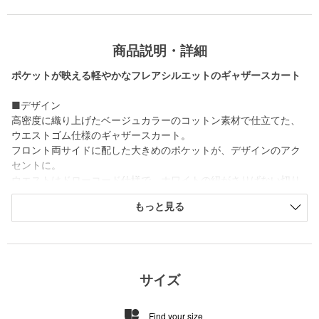
商品説明・詳細
ポケットが映える軽やかなフレアシルエットのギャザースカート
■デザイン
高密度に織り上げたベージュカラーのコットン素材で仕立てた、
ウエストゴム仕様のギャザースカート。
フロント両サイドに配した大きめのポケットが、デザインのアク
セントに。
ウエストはドローコード仕様で、ホワイトの紐がさりげない切り
替えポイントになっています。
もっと見る
カジュアルな雰囲気を持ちながら、ボリューム感のあるフレアラ
インが動きに優雅さを添える一枚です。
【注意事項】
※商品に「取り扱い上の注意書き」、「洗濯表示」がございます
サイズ
場合は、使用前に必ずご確認ください。
※商品画像は、光の当たり具合やパソコンなどの閲覧環境によ
Find your size
り、実際の色味と異なって見える場合がございます。あらかじめ