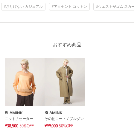
投稿日： 2026年5月26日
#さりげない カジュアル
#アクセント コットン
#ウエストがゴム スカ
購入カラー：BEIGE
｜
購入サイズ：36
購入商品のサイズ感：
ちょうどよい
カジュアルだけど上品でとっても可愛いです。
見た目にはボリューム感がありますが着用すると軽くて穿きや
すいです。
おすすめ商品
色味が絶妙で長いシーズン着れそうです。
性別：
女性
年代：
40代前半
身長：
161cm
普段の着用サイズ：
M
参考になった
BLAMINK
BLAMINK
ニット / セーター
その他コート / ブルゾン
※レビューは、個人の主観による感想・体感によるもので、商品の効果や性
¥38,500
50%OFF
¥99,000
50%OFF
能を保証するものではありません。