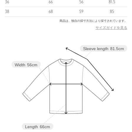
36
66
56
81.5
店舗へお問い合わせの際は、全国のBLAMINK各店舗まで下記の
38
68
59
85
品名/品番をお申し付けください。
商品は、独自の採寸方法により採寸されています。
品名：BM R L/C MULTI BOR LSL 品番：79122000004
サイズガイドを見る
商品詳細
Sleeve length
81.5cm
注文キャンセル
対象商品
Width
56cm
返品
対象商品
返品等について
裾上げ
対象外商品
裾上げについて
タイプ
WOMEN
カテゴリー
トップス
|
Tシャツ / カットソー
サイズ
36 38
素材
麻70％ コットン30％
Length
66cm
洗濯表示
ドライクリーニング
洗濯表示について