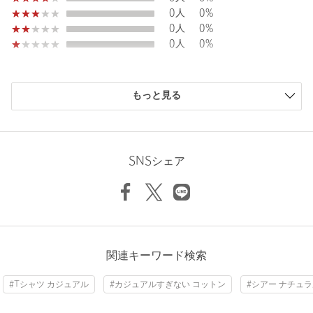
0人
0%
0人
0%
0人
0%
購入商品のサイズ感
もっと見る
小さい
0人
0%
少し小さい
0人
0%
ちょうどよい
1人
100%
少し大きい
0人
0%
SNSシェア
大きい
0人
0%
ニックネーム： マーブル
関連キーワード検索
投稿日： 2026年6月21日
#Tシャツ カジュアル
#カジュアルすぎない コットン
#シアー ナチュ
購入カラー：BEIGE
｜
購入サイズ：36
購入商品のサイズ感：
ちょうどよい