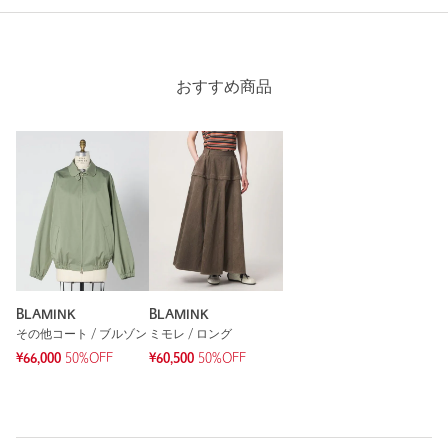
36と38迷いましたが、36サイズ丁度よく気に入りまし。デニ
ムに合わせて着ます。
性別：
女性
おすすめ商品
年代：
40代前半
身長：
163cm
普段の着用サイズ：
M
参考になった
※レビューは、個人の主観による感想・体感によるもので、商品の効果や性
BLAMINK
BLAMINK
能を保証するものではありません。
その他コート / ブルゾン
ミモレ / ロング
¥66,000
50%OFF
¥60,500
50%OFF
もっと見る