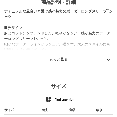
商品説明・詳細
ナチュラルな風合いと透け感が魅力のボーダーロングスリーブTシ
ャツ
■デザイン
麻とコットンをブレンドした、軽やかなシアー感が魅力のボーダ
ーロングスリーブTシャツ。
細かなボーダーラインがカジュアル過ぎず、大人のスタイルにも
馴染む上品なデザインです。
袖口には切り替えを施し、ブラウジングさせてニュアンスを楽し
もっと見る
め、一枚でも決まる存在感があります。
ワイドなフォルムがリラックス感と抜け感を加え幅広いスタイリ
ングを楽しめます。
【注意事項】
サイズ
※商品に「取り扱い上の注意書き」、「洗濯表示」がございます
場合は、使用前に必ずご確認ください。
Find your size
※商品画像は、光の当たり具合やパソコンなどの閲覧環境によ
り、実際の色味と異なって見える場合がございます。あらかじめ
ご了承ください。
サイズ
着丈
身幅
ゆき
※商品の色味の目安は、商品単体の画像をご参照ください。