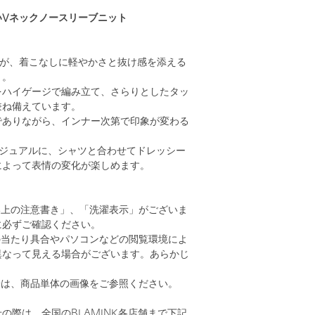
いVネックノースリーブニット
クが、着こなしに軽やかさと抜け感を添える
ト。
をハイゲージで編み立て、さらりとしたタッ
兼ね備えています。
でありながら、インナー次第で印象が変わる
カジュアルに、シャツと合わせてドレッシー
によって表情の変化が楽しめます。
い上の注意書き」、「洗濯表示」がございま
に必ずご確認ください。
の当たり具合やパソコンなどの閲覧環境によ
異なって見える場合がございます。あらかじ
。
安は、商品単体の画像をご参照ください。
の際は、全国のBLAMINK各店舗まで下記