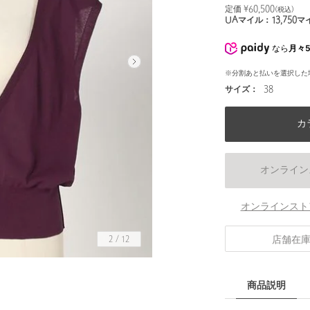
定価 ¥
60,500
(税込)
UAマイル：
13,750
マ
なら
月々5
※分割あと払いを選択した
サイズ：
38
カ
オンライン
オンラインスト
店舗在
2
/
12
商品説明