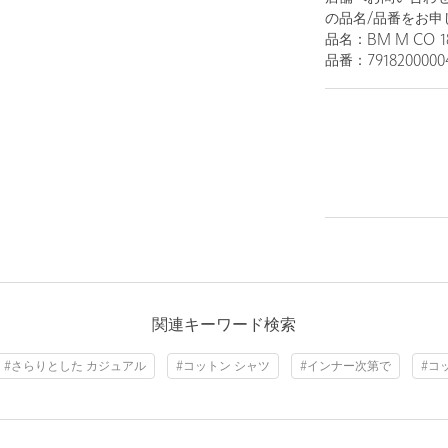
の品名/品番をお申
品名：BM M CO 18
品番：7918200000
1
12
関連キーワード検索
MD.GRAY
#さらりとした カジュアル
#コットン シャツ
#インナー次第で
#コ