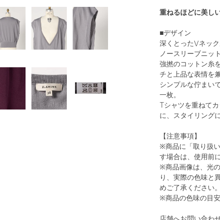
重ねるほどに美し
■デザイン
深くとったVネッ
ノースリーブニッ
強撚のコットン糸
チと上品な表情を
シンプルな佇まい
一枚。
Tシャツを重ねて
に、スタイリング
【注意事項】
※商品に「取り扱
す場合は、使用前
※商品画像は、光
り、実際の色味と
めご了承ください
※商品の色味の目
店舗へお問い合わせ