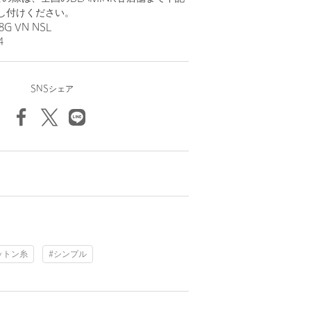
し付けください。
G VN NSL
4
SNSシェア
ットン糸
#シンプル