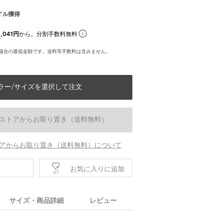
イル獲得
,041円
から。分割手数料無料
場合の最低金額です。送料等手数料は含みません。
ラー/サイズを選択して注文
ストアからお取り置き（送料無料）
アからお取り置き（送料無料）について
庫
お気に入りに追加
47
サイズ・商品詳細
レビュー