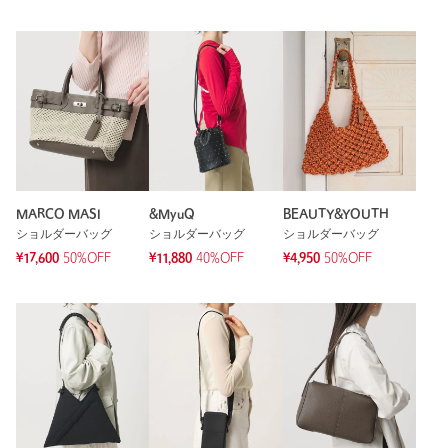
サイズ
FREE
素材
洗濯表示
-
洗濯表示について
原産国
マダガスカル製
商品番号
7977-4-000146
MARCO MASI
&MyuQ
BEAUTY&YOUTH
ショルダーバッグ
ショルダーバッグ
ショルダーバッグ
¥17,600
50%OFF
¥11,880
40%OFF
¥4,950
50%OFF