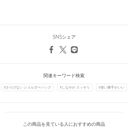
※商品画像は、光の当たり具合やパソコンなどの閲覧環境によ
り、実際の色味と異なって見える場合がございます。あらかじめ
ご了承ください。
※商品の色味の目安は、商品単体の画像をご参照ください。
店舗へお問い合わせの際は、全国のBLAMINK各店舗まで下記の
品名/品番をお申し付けください。
SNSシェア
品名：MaisonN.H PARIS INES SLB
品番：79774000146
商品詳細
関連キーワード検索
注文キャンセル
対象商品
#さりげない ショルダーバッグ
#しなやか スッキリ
#使い勝手がいい
返品
対象商品
返品等について
裾上げ
対象外商品
裾上げについて
タイプ
WOMEN
カテゴリー
バッグ
|
ショルダーバッグ
この商品を見ている人におすすめの商品