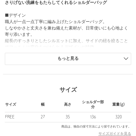
さりげない洗練をもたらしてくれるショルダーバッグ
■デザイン
職人が一点一点丁寧に編み上げたショルダーバッグ。
しなやかさと丈夫さを兼ね備えた素材が、日常使いにも心地よく
寄り添います。
縦長のすっきりとしたシルエットに加え、サイドの紐を絞ること
でフォルムに変化をつけられるデザインが特徴。
マグネット開閉で使い勝手も良く、実用性と美しさを兼ね備えて
もっと見る
います。
＜MAISON N.H PARIS（メゾン エヌアッシュ パリ）＞
長年パリに暮らす石坂紀子氏と佐々木ひろみ氏が設立した＜
Maison N.H Paris＞は、パリに住む日本人ならではの感性で、旅
サイズ
先のインスピレーションを反映したアイテムを展開。
伝統技術を大切にし、都会的でありながらカジュアルな”バカン
ショルダー部
ス”の雰囲気を醸し出すアイテムを提案しています。
サイズ
幅
高さ
重量(g)
分
【注意事項】
FREE
27
35
136
320
※商品に「取り扱い上の注意書き」、「洗濯表示」がございます
商品は、独自の採寸方法により採寸されています。
場合は、使用前に必ずご確認ください。
サイズガイドを見る