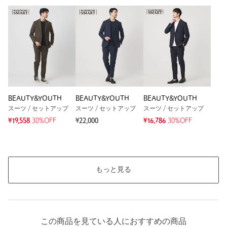
タイプ
MEN
もっと見る
ジャケット / スーツ / セット
スーツ / セットア
カテゴリー
|
アップ
ップ
サイズ
S M L XL
ジャケット； 表生地；POLYESTER100％ 裏生地；
素材
POLYESTER100％ パンツ； POLYESTER100％
洗濯表示
手洗い可・ドライクリーニング
洗濯表示について
BEAUTY&YOUTH
BEAUTY&YOUTH
BEAUTY&YOUTH
スーツ / セットアップ
スーツ / セットアップ
スーツ / セットアップ
原産国
中国製
¥19,558
30%OFF
¥22,000
¥16,786
30%OFF
商品番号
1223-1-040066
もっと見る
この商品を見ている人におすすめの商品