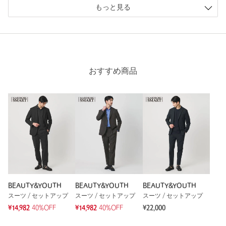
購入商品のサイズ感：
ちょうどよい
品番：12231000000はオックスフォードで、平織りの無地で凹凸
もっと見る
がある見た目が特徴です。
色味もよくシルエットもよい。伸縮性のある素材で着た感じも
ちょうどよかったが、ふくらはぎの部分だけがちょっときつか
生地の厚さで比較すると品名：byS LANTEC OX JKT/1P ESY 品
った。着てしまえばさほど気にはならず、動きに支障は出ない
番：12231000000がやや厚手で春秋冬の着用イメージです。
感じ。
品名：byS LANATEC JKT / 1P EASY 品番：12231040066は春夏
性別：
男性
秋の着用イメージです。
おすすめ商品
年代：
50代後半
お問い合わせの際は、ユナイテッドアローズ カスタマーサービ
身長：
176cm
スデスクまで下記の品名/品番をお申し付け下さい。
普段の着用サイズ：
L
品名：byS LANATEC JKT/1P EASY 品番：12231040066
21人が参考になったと回答
参考になった
商品詳細
注文キャンセル
対象商品
BEAUTY&YOUTH
BEAUTY&YOUTH
BEAUTY&YOUTH
返品
対象商品
返品等について
スーツ / セットアップ
スーツ / セットアップ
スーツ / セットアップ
※レビューは、個人の主観による感想・体感によるもので、商品の効果や性
能を保証するものではありません。
¥14,982
40%OFF
¥14,982
40%OFF
¥22,000
裾上げ
対象商品
裾上げについて
裾上げ前の仕上げはシングルです