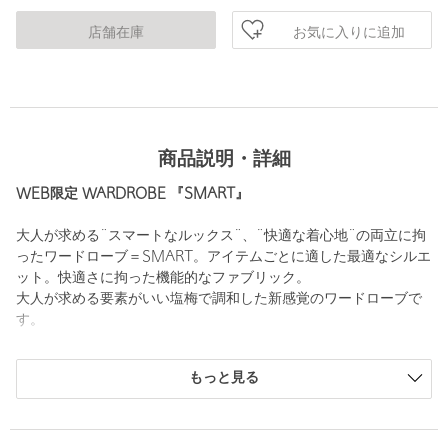
お気に入りに追加
店舗在庫
商品説明・詳細
WEB限定 WARDROBE 『SMART』
大人が求める¨スマートなルックス¨、¨快適な着心地¨の両立に拘
ったワードローブ＝SMART。アイテムごとに適した最適なシルエ
ット。快適さに拘った機能的なファブリック。
大人が求める要素がいい塩梅で調和した新感覚のワードローブで
す。
ウールライクファブリック【LANATEC（R）】を使用したウォッ
もっと見る
シャブル対応セットアップ
■デザイン■
＜ジャケット＞