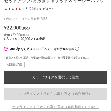
セットアップ/背抜きジャケット＆イージーパンツ
4.8 (20件のレビュー)
お気に入りアイテム登録数
2883
¥
22,000
(税込)
定価 ¥
22,000
(税込)
UAマイル：
20,000
マイル獲得
なら
月々3,666円
から。分割手数料無料
※分割あと払いを選択した場合の最低金額です。送料等手数料は含みません。
WEB限定商品
カラー/サイズを選択して注文
オンラインストアからお取り置き（送料無料）
オンラインストアからお取り置き（送料無料）について