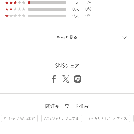
Width
52.5cm
1人
5%
艶のある表情のウールライクファブリックLANATEC（R）を使
0人
0%
用。
0人
0%
綾織りの杢調シャークスキン柄でシャープな印象と、ふくらみが
ありながらストレッチ性があるのが特徴です。
遠目でみると無地のように見えますが、近づくと織り柄見えるの
購入商品のサイズ感
もポイント。
もっと見る
同クオリティでガンクラブチェックとグレンチェックの柄物も展
小さい
1人
5%
開しております。
少し小さい
4人
20%
ウールのような質感と上品な見た目の印象を表現しながらも、ポ
ちょうどよい
15人
75%
リエステルのさらりとした風合いと特性を活かした軽やかな高感
少し大きい
0人
0%
Length
68cm
SNSシェア
度素材です。肉感も程よく、着用期間も長く使い勝手が良い素材
大きい
0人
0%
を選定しております。
着用シワが付きにくい点もおすすめポイントです。
S
M
L
XL
■コーディネート■
オンオフ対応でも使えて、単品でも着まわせるユーティリティ性
が魅力的なカジュアルセットアップスーツ。インナーにニットやT
ニックネーム： higer
関連キーワード検索
シャツを着込むだけで様になり、合わせるインナーも選びませ
投稿日： 2025年10月22日
Check the recommended size
ん。イージーにお洒落になれるおすすめアイテムです。
#Tシャツ Web限定
#こだわり カジュアル
#さらりとした オフィス
購入カラー：その他2
｜
購入サイズ：S
Try this item on
※DK.BROWNカラーはダークブラウンのガンクラブチェックで
購入商品のサイズ感：
小さい