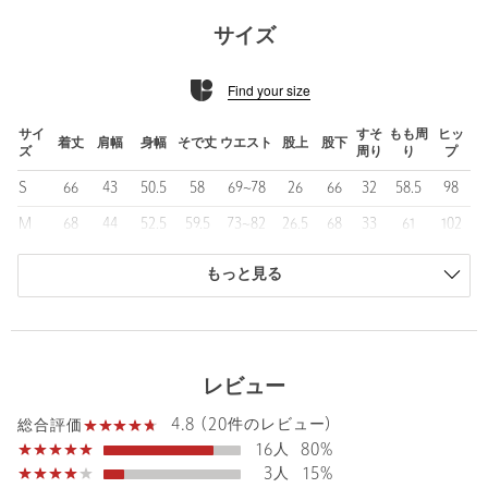
ナチュラルショルダーで、通常よりややシェイプさせたウエスト
サイズ
ラインがポイント。
単品でも着れる絶妙な着丈のバランス。構築的な美ボディで、着
Find your size
心地はそのままにスマートに見えるように意図しました。
シングル２釦、袖口2釦開き見せ仕様、センターベント、ノッチド
ラペル、両玉フラップポケット、左右内ポケット付のディティー
サイ
すそ
もも周
ヒッ
着丈
肩幅
身幅
そで丈
ウエスト
股上
股下
ズ
周り
り
プ
ル仕様。背中と袖には裏地がなく、大見返しの一部が裏地になっ
ている軽さのある仕様です。
S
66
43
50.5
58
69~78
26
66
32
58.5
98
M
68
44
52.5
59.5
73~82
26.5
68
33
61
102
＜パンツ＞
1プリーツを入れヒップ周りに適度なゆとりを持たせつつ、裾に向
L
70
45.5
54.5
61
77~86
27
70
34
63.5
106
かって細くなるスリムテーパードシルエット。
もっと見る
すっきりとしたキレイなレッグラインがポイント、どんなアイテ
XL
72
46.5
56.5
62.5
81~90
27.5
72
35
66
110
ムとも相性よく使い勝手も◎。
商品は、独自の採寸方法により採寸されています。
ベルトレスでも着用可能で、ウエストはイージー仕様とゴム仕様
サイズガイドを見る
でフィットしやすく穿きやすいです。コインポケットも付いてる
レビュー
気の利いたディテールも〇。
シングル仕上げのジャスト丈なので裾上げなしで穿いていただけ
4.8 (20件のレビュー)
総合評価
ます。
Shoulder width
44cm
Sleeve length
59.5cm
16人
80%
3人
15%
■素材■