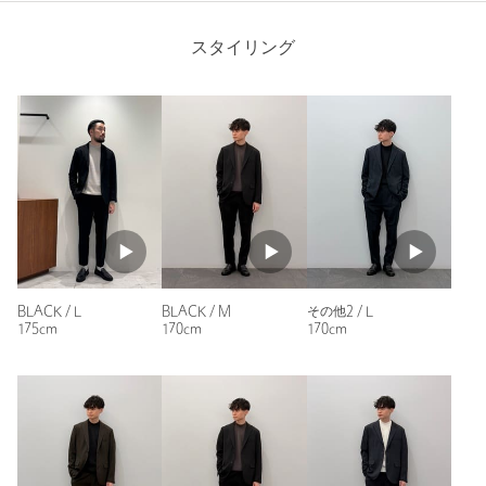
す。
パンツの幅が全体的にタイトで、腿とふくらはぎがパツパツで
※その他1カラーはダークグレーのガンクラブチェックです。
した。
スタイリング
※その他2カラーはチャコールグレーのグレンチェックです。
サイズアップしてお直しも考えましたが、最終的に返品。
※その他3カラーはダークネイビーのグレンチェックです。
値段の割にデザインと素材感はしっかりしていたので、サイズ
が合う人にはオススメです。
性別：
男性
年代：
50代前半
身長：
164cm
--------------------------------------------
普段の着用サイズ：
S
透け感：なし
25人が参考になったと回答
裏地：一部あり (背抜き仕様）
伸縮：あり（横ストレッチ）
参考になった
BLACK / L
BLACK / M
その他2 / L
光沢感：なし
175cm
170cm
170cm
ケア方法：手洗い可・ドライクリーニング
・ご家庭での水洗い後、型崩れしやすいので、形を整えて干して
下さい。
・製品の形状を維持するため、クリーニング店での水洗いをお薦
めいたします。
ニックネーム： まる
--------------------------------------------
投稿日： 2025年12月2日