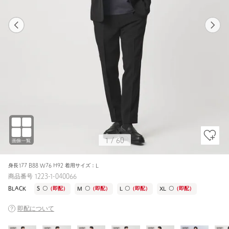
1
60
1
60
BLACK / L
BLACK
175cm
1
/
60
身長177 B88 W76 H92 着用サイズ：L
商品番号 1223-1-040066
BLACK
S
〇
（即配）
M
〇
（即配）
L
〇
（即配）
XL
〇
（即配）
即配について