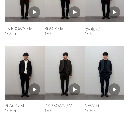
【注意事項】
購入カラー：BLACK
｜
購入サイズ：L
※商品を使用前に、タグ等に記載されている「取り扱い上の注意
購入商品のサイズ感：
ちょうどよい
書き」、「洗濯表示」を必ずご確認ください。
※商品画像は、光の当たり具合やパソコンなどの閲覧環境によ
ジャケットもパンツもサイズ感はぴったりでした。自分には合
り、実際の色味と異なって見える場合がございます。予めご了承
DK.BROWN / M
BLACK / M
その他2 / L
ってるかなと思います。シルエットもとても気に入りました
170cm
170cm
170cm
ください。
身長：
※商品の色味の目安は、商品単体の画像をご参照ください。
177cm
※画像の商品はサンプルです。
普段の着用サイズ：
L
※品名：byS LANTEC OX JKT/1P ESY 品番：12231000000と品
23人が参考になったと回答
名：byS LANATEC JKT / 1P EASY 品番：12231040066との違い
参考になった
について
■型
ジャケット・パンツは両品番とも同型です。
■生地
BLACK / M
DK.BROWN / M
NAVY / L
ニックネーム： Ryu
原料はどちらもポリエステル100％で同じです。品名：byS
170cm
170cm
170cm
LANATEC JKT / 1P EASY 品番：12231040066はシャークスキン
投稿日： 2025年9月29日
の綾織りで、遠目でみると無地のように見えますが、近づくと織
購入カラー：NAVY
｜
購入サイズ：L
り柄見えるのが特徴です。品名：byS LANTEC OX JKT/1P ESY