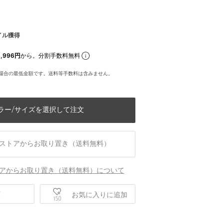
イル獲得
,996円
から。分割手数料無料
場合の最低金額です。送料等手数料は含みません。
ラー/サイズを選択して注文
ストアからお取り置き（送料無料）
アからお取り置き（送料無料）について
庫
お気に入りに追加
150
身長180 B89 W72 H88