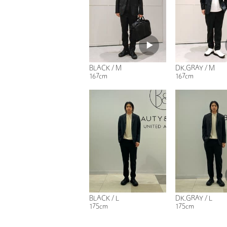
BLACK / M
DK.GRAY / M
167cm
167cm
BLACK / L
DK.GRAY / L
175cm
175cm