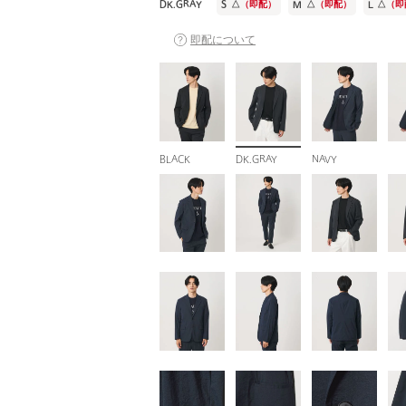
DK.GRAY
S
△
（即配）
M
△
（即配）
L
△
（即
即配について
BLACK
DK.GRAY
NAVY