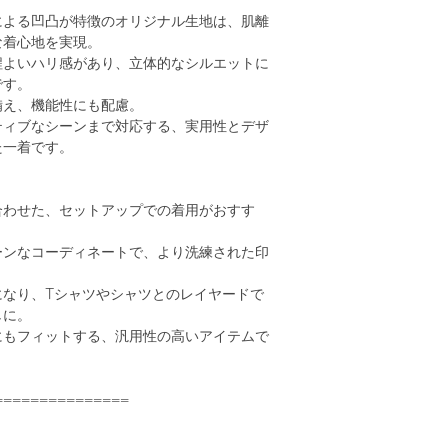
による凹凸が特徴のオリジナル生地は、肌離
な着心地を実現。
程よいハリ感があり、立体的なシルエットに
です。
備え、機能性にも配慮。
ティブなシーンまで対応する、実用性とデザ
た一着です。
合わせた、セットアップでの着用がおすす
ーンなコーディネートで、より洗練された印
になり、Tシャツやシャツとのレイヤードで
しに。
にもフィットする、汎用性の高いアイテムで
===============