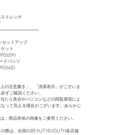
コストレッチ
可
===============
ロンセットアップ
ャケット
92659）
ードパンツ
92660）
い上の注意書き」、「洗濯表示」がございま
に必ずご確認ください。
の当たり具合やパソコンなどの閲覧環境によ
異なって見える場合がございます。あらかじ
。
安は、商品単体の画像をご参照ください。
の際は、全国のBEAUTY&YOUTH各店舗