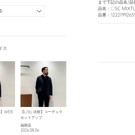
まで下記の品名/品
品名：〇SC MIXTUR
る
品番：1222199265
イス
較】WEB
【L/XL 比較】コーデュラ
セットアップ
福岡店
2026.08.06