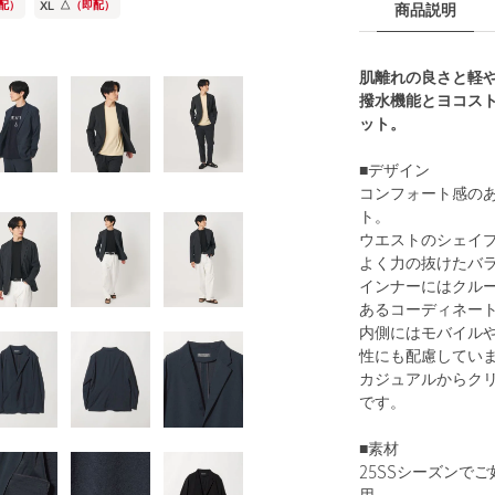
配）
XL
△
（即配）
商品説明
肌離れの良さと軽
撥水機能とヨコス
ット。
■デザイン
コンフォート感の
ト。
ウエストのシェイ
よく力の抜けたバ
インナーにはクル
あるコーディネー
内側にはモバイル
性にも配慮してい
カジュアルからク
です。
■素材
25SSシーズンで