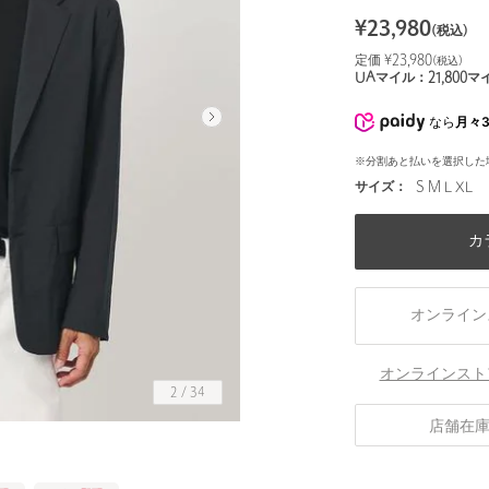
¥
23,980
(税込)
定価 ¥
23,980
(税込)
UAマイル：
21,800
マ
なら
月々3
※分割あと払いを選択した
サイズ：
S M L XL
カ
オンライン
オンラインスト
2
/
34
店舗在
身長180 B89 W72 H88