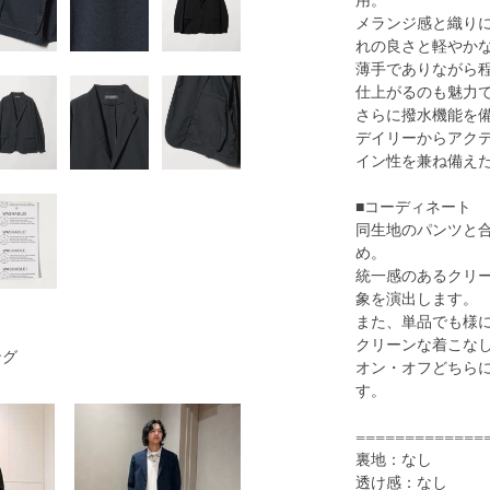
用。
メランジ感と織り
れの良さと軽やか
薄手でありながら
仕上がるのも魅力
さらに撥水機能を
1
34
デイリーからアク
イン性を兼ね備え
■コーディネート
同生地のパンツと
め。
統一感のあるクリ
象を演出します。
また、単品でも様
クリーンな着こな
ング
BLACK
オン・オフどちら
す。
=============
裏地：なし
透け感：なし