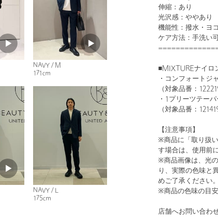
伸縮：あり
光沢感：ややあり
機能性：撥水・ヨ
ケア方法：手洗い
=============
NAVY / M
■MIXTUREナイ
171cm
・コンフォートジ
（対象品番：122219
・1プリーツテーパ
（対象品番：121419
【注意事項】
※商品に「取り扱
す場合は、使用前
※商品画像は、光
り、実際の色味と
めご了承ください
NAVY / L
※商品の色味の目
175cm
店舗へお問い合わせ