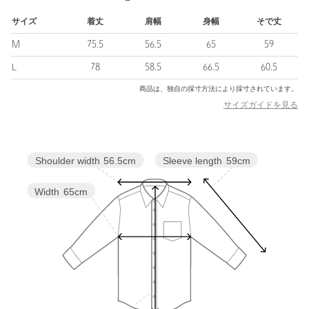
す。
サイズ
着丈
肩幅
身幅
そで丈
＜PORTER CLASSIC（ポータークラシック）＞
M
75.5
56.5
65
59
「メイド・イン・ジャパン」にこだわり、流行にとらわれること
なく永く愛され続けるモノ作りを目指し、吉田克幸・吉田玲雄が
L
78
58.5
66.5
60.5
2007年に設立。「世界基準のスタンダード」を掲げる。
商品は、独自の採寸方法により採寸されています。
サイズガイドを見る
【注意事項】
※商品に「取り扱い上の注意書き」、「洗濯表示」がございます
場合は、使用前に必ずご確認ください。
※商品画像は、光の当たり具合やパソコンなどの閲覧環境によ
Sleeve length
59cm
Shoulder width
56.5cm
り、実際の色味と異なって見える場合がございます。あらかじめ
ご了承ください。
Width
65cm
※商品の色味の目安は、商品単体の画像をご参照ください。
店舗へお問い合わせの際は、全国のBEAUTY&YOUTH各店舗まで
下記の品名/品番をお申し付けください。
品名：PC ROLL UP SHT TRAVELER
品番：12115000058