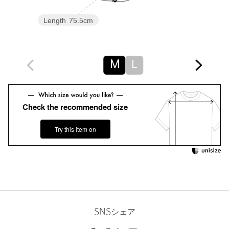
商品詳細
Length
75.5cm
注文キャンセル
対象商品
返品
対象商品
返品等について
裾上げ
対象外商品
裾上げについて
M
L
タイプ
MEN
カテゴリー
トップス
|
シャツ / ブラウス
Check the recommended size
サイズ
M L
Try this item on
素材
COTTON100％
洗濯表示
手洗い可
洗濯表示について
原産国
日本製
商品番号
1211-5-000058
SNSシェア