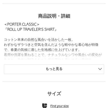
商品説明・詳細
＜PORTER CLASSIC＞
「ROLL UP TRAVELER'S SHIRT」
コットン本来の自然な風合いを活かした一枚。
わずかなザラつきと空気を含んだような軽やかな着心地が特徴
で、春夏の気候に適した生地感に仕上げています。
着用や洗濯を重ねることで、ナチュラルなシワや風合いの変化が
生まれ、身体に馴染みながら経年変化も楽しめる一着です。
シルエットは肩の力が抜けたリラックス感のあるバランスに、計
もっと見る
算されたやや短めの着丈を組み合わせ、全体をすっきりとまとめ
ています。
ワイドな身幅とゆとりのあるアームホールにより、快適な着用感
も確保。
低めの位置に配した大きなフラップポケットは、デザイン性と実
サイズ
用性を兼ね備えたアイコニックなディテールとなっています。
ショーツやサンダルとも好相性で、清涼感のあるコーディネート
Find your size
が楽しめるほか、日常使いから旅先まで幅広いシーンで活躍しま