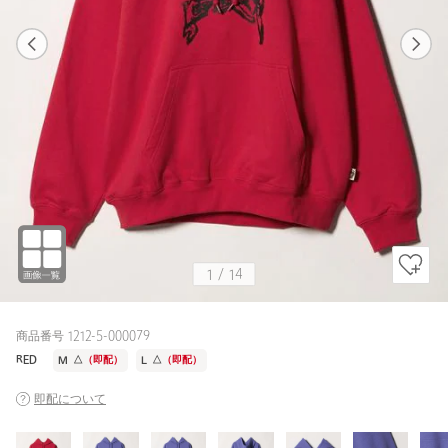
1
14
1
14
RED
1
/
14
商品番号 1212-5-000079
RED
M
△
（即配）
L
△
（即配）
即配について