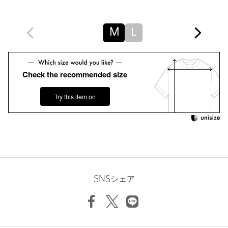
裾上げ
対象外商品
裾上げについて
タイプ
MEN
M
L
カテゴリー
トップス
|
スウェット / パーカー
サイズ
M L
Check the recommended size
本体；コットン100％ リブ；コットン95％ ポリウ
素材
レタン5％
Try this item on
洗濯表示
手洗い可
洗濯表示について
原産国
中国製
商品番号
1212-5-000079
SNSシェア