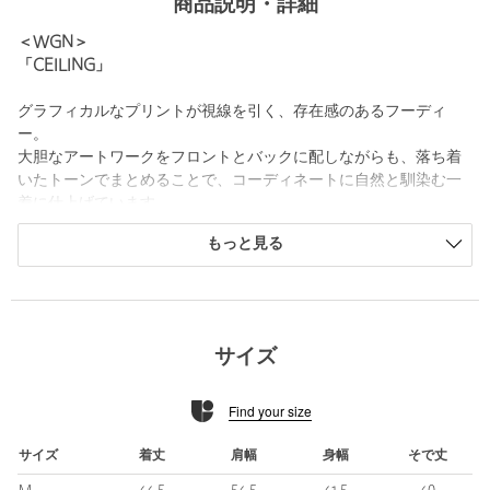
商品説明・詳細
＜WGN＞
「CEILING」
グラフィカルなプリントが視線を引く、存在感のあるフーディ
ー。
大胆なアートワークをフロントとバックに配しながらも、落ち着
いたトーンでまとめることで、コーディネートに自然と馴染む一
着に仕上げています。
程よくゆとりのあるシルエットに、しっかりとした生地感。
もっと見る
一枚で着映えしつつ、アウターのインナーとしてもバランス良く
収まります。
フード周りやリブ部分はベーシックな仕様で、デイリーに取り入
れやすいのもポイントです。
カラーはコーディネートのアクセントになるレッドとパープルを
サイズ
展開。
シンプルなボトムスと合わせるだけで、コーディネートが完成す
Find your size
る主役級アイテムです。
＜WGN(ワゴン)＞
サイズ
着丈
肩幅
身幅
そで丈
アーティストとして活動するヤブノ・ケンセイ氏と、グラフィッ