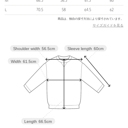
M
66.5
56.5
61.5
60
クデザイナーの井口弘史氏によるプロジェクト。
主にウェアや印刷物のリリースを軸とした活動を展開している。
L
70.5
58
64.5
62
商品は、独自の採寸方法により採寸されています。
【注意事項】
サイズガイドを見る
※商品に「取り扱い上の注意書き」、「洗濯表示」がございます
場合は、使用前に必ずご確認ください。
※商品画像は、光の当たり具合やパソコンなどの閲覧環境によ
り、実際の色味と異なって見える場合がございます。あらかじめ
Sleeve length
60cm
Shoulder width
56.5cm
ご了承ください。
※商品の色味の目安は、商品単体の画像をご参照ください。
Width
61.5cm
店舗へお問い合わせの際は、全国のBEAUTY&YOUTH各店舗まで
下記の品名/品番をお申し付けください。
品名：WGN CEILING HOODIE 品番：12125000079
商品詳細
注文キャンセル
対象商品
Length
66.5cm
返品
対象商品
返品等について