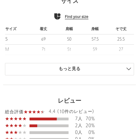
サイズ
・シルエット（型）：GRANDE
Find your size
ゆったりとしたボリューム感のあるシルエット。
オーバーサイズのスタイルに適しており、抜け感のあるコーディ
ネートが可能です。
サイズ
着丈
肩幅
身幅
そで丈
S
69
50
57.5
25.5
■素材
ハンドクラフトを感じさせる刺し子テイストの別注ドビー生地
M
71
51
59
27
を、好評につき2026春夏も継続展開。
L
72.5
52
61
27.5
柄行きや素材ベースは踏襲しつつ、今季はすべて新色でのカラー
アップデートを行いました。
もっと見る
XL
74.5
53
63
28.5
クラフト感と都会的なムードをバランス良く兼ね備えた、シーズ
商品は、独自の採寸方法により採寸されています。
ンレスに取り入れやすい素材です。
サイズガイドを見る
■コーディネート
レビュー
ややワイドシルエットのボトムスと好相性。
素材感のあるシャツを主役に、ソリッドな生地感のパンツを合わ
Sleeve length
27cm
4.4 (10件のレビュー)
Shoulder width
51cm
総合評価
せることで、全体のバランスが引き締まり、洗練された着こなし
7人
70%
に仕上がります。
Width
59cm
2人
20%
0人
0%
============================