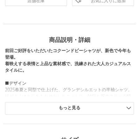
お気に入りに追加
店舗在庫
商品説明・詳細
前回ご好評をいただいたコクーンドビーシャツが、新色で今年も
登場。
着映えする表情と上品な素材感で、洗練された大人カジュアルス
タイルに。
■デザイン
2025春夏と同型で仕上げた、グランデシルエットの半袖シャツ。
ほどよくゆとりをもたせたシルエットに、袖口と裾のステッチ幅
を細めに設計することで、軽快で洗練された印象に仕上げていま
もっと見る
す。
また、鈍い光沢感をもつ黒蝶スモーク釦を採用し、ミニマルな中
にさり気ないアクセントをプラス。
シンプルながらもディテールにこだわりが光る、大人のカジュア
ルスタイルに馴染む一着です。