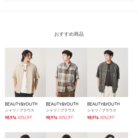
性別：
男性
年代：
60代～
身長：
173cm
普段の着用サイズ：
M
おすすめ商品
1人が参考になったと回答
参考になった
※レビューは、個人の主観による感想・体感によるもので、商品の効果や性
能を保証するものではありません。
BEAUTY&YOUTH
BEAUTY&YOUTH
BEAUTY&YOUTH
シャツ / ブラウス
シャツ / ブラウス
シャツ / ブラウス
もっと見る
¥8,976
40%OFF
¥8,976
40%OFF
¥8,976
40%OFF