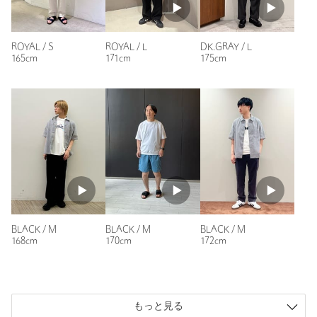
性別：
男性
年代：
40代後半
ROYAL / S
ROYAL / L
DK.GRAY / L
身長：
176cm
165cm
171cm
175cm
普段の着用サイズ：
M
2人が参考になったと回答
参考になった
ニックネーム： テック
投稿日： 2026年7月15日
BLACK / M
BLACK / M
BLACK / M
168cm
170cm
172cm
購入カラー：BLACK
｜
購入サイズ：L
購入商品のサイズ感：
ちょうどよい
シャツの上から羽織るのでサイズ的にはいつも大きいのを購入
もっと見る
しました