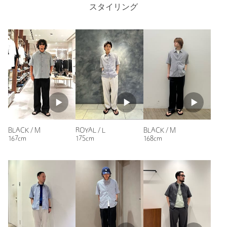
スタイリング
注文キャンセル
対象商品
性別：
男性
年代：
返品
30代後半
対象商品
返品等について
身長：
163cm
裾上げ
対象外商品
裾上げについて
普段の着用サイズ：
M
タイプ
MEN
3人が参考になったと回答
カテゴリー
トップス
|
シャツ / ブラウス
参考になった
サイズ
S M L XL
素材
POLYESTER64％ COTTON36％
BLACK / M
ROYAL / L
BLACK / M
洗濯表示
手洗い可
洗濯表示について
167cm
175cm
168cm
原産国
ベトナム製
ニックネーム： でら大阪
商品番号
1216-1-000010
投稿日： 2026年6月14日
購入カラー：BLACK
｜
購入サイズ：M
購入商品のサイズ感：
ちょうどよい
オンとオフのどちらでも使えるので重宝します。