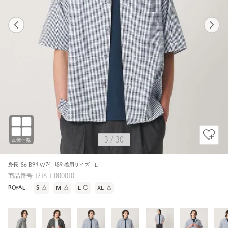
1
30
3
30
BLACK / M
BLACK
167cm
3
/
30
身長186 B94 W74 H89 着用サイズ：L
商品番号 1216-1-000010
ROYAL
S
△
M
△
L
〇
XL
△