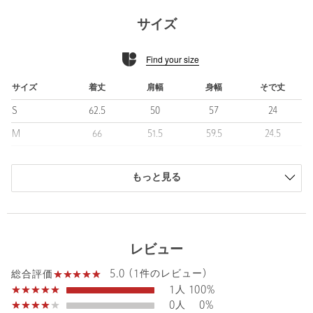
ボディには「GIZA COTTON」を採用し、なめらかで肌当たりの
よい着心地を実現。
サイズ
カジュアルさと上品さを兼ね備えた、大人のための一着に仕上げ
ています。
Find your size
■素材
世界三大高級綿のひとつである「GIZA COTTON」を採用。
サイズ
着丈
肩幅
身幅
そで丈
天然ワックス成分を含んだ繊維ならではの、自然な光沢感と滑ら
S
62.5
50
57
24
かなタッチが魅力です。
さらに、度詰めで丁寧に編み立てることで、そのなめらかさを保
M
66
51.5
59.5
24.5
ちながらも、しっかりとした肉感のあるボディに仕上げていま
L
67
53
61
26
す。
上質な素材の持つ風合いを最大限に引き出した、品のある佇まい
もっと見る
XL
69.5
54.5
64
28
が特徴の一着です。
商品は、独自の採寸方法により採寸されています。
サイズガイドを見る
■コーディネート
合わせるアイテムを選ばない、汎用性の高さも魅力。
レビュー
スラックスで品よくまとめるのはもちろん、デニムやワイドパン
ツと合わせたカジュアルスタイルにも自然に馴染みます。
Sleeve length
24.5cm
5.0 (1件のレビュー)
Shoulder width
51.5cm
総合評価
シンプルながらも素材感やシルエットが際立ち、着こなしにほど
1人
100%
よい洗練さをプラス。
Width
59.5cm
0人
0%
シーンやスタイルを問わず、ワードローブの軸として長く活躍し