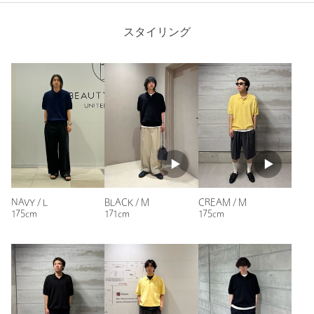
このシリーズは本当に素材が上質
オトナの普段着としてぴったりの一枚
スタイリング
商品詳細
性別：
男性
注文キャンセル
対象商品
年代：
40代前半
返品
対象商品
返品等について
身長：
175cm
普段の着用サイズ：
L
裾上げ
対象外商品
裾上げについて
参考になった
タイプ
MEN
カテゴリー
トップス
|
ポロシャツ
サイズ
S M L XL
NAVY / L
BLACK / M
CREAM / M
素材
COTTON100％
※レビューは、個人の主観による感想・体感によるもので、商品の効果や性
175cm
171cm
175cm
能を保証するものではありません。
洗濯表示
手洗い可
洗濯表示について
原産国
中国製
もっと見る
商品番号
1218-1-000022