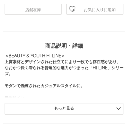
お気に入りに追加
店舗在庫
商品説明・詳細
＜BEAUTY & YOUTH HI-LINE＞
上質素材とデザインされた仕立てにより一枚でも存在感があり、
なおかつ長く着られる普遍的な魅力がつまった「HI-LINE」シリー
ズ。
モダンで洗練されたカジュアルスタイルに。
■デザイン
程よいゆとりを持たせたシルエットを、構築的なパターンで仕上
もっと見る
げたニットポロシャツ。
リラックス感のある今らしいバランスで着用いただきながらも、
品のある端正な印象にまとまるのが特徴です。