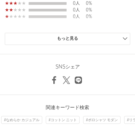
0人
0%
てくれるアイテムです。
0人
0%
0人
0%
============================
裏地：なし
透け感：なし
購入商品のサイズ感
光沢感：ややあり
もっと見る
ケア方法：手洗い可
小さい
0人
0%
============================
少し小さい
0人
0%
ちょうどよい
0人
0%
Length
66cm
【注意事項】
少し大きい
1人
100%
SNSシェア
※商品に「取り扱い上の注意書き」、「洗濯表示」がございます
大きい
0人
0%
場合は、使用前に必ずご確認ください。
※商品画像は、光の当たり具合やパソコンなどの閲覧環境によ
S
M
L
XL
り、実際の色味と異なって見える場合がございます。あらかじめ
ご了承ください。
※商品の色味の目安は、商品単体の画像をご参照ください。
ニックネーム： ゆうた
関連キーワード検索
Check the recommended size
店舗へお問い合わせの際は、全国のBEAUTY&YOUTH各店舗まで
投稿日： 2026年7月26日
下記の品名/品番をお申し付けください。
#なめらか カジュアル
#コットン ニット
#ポロシャツ モダン
#リ
購入カラー：NAVY
｜
購入サイズ：M
Try this item on
品名：BYHL GLOSY GIZA 3B PL
品番：12181000022
購入商品のサイズ感：
少し大きい