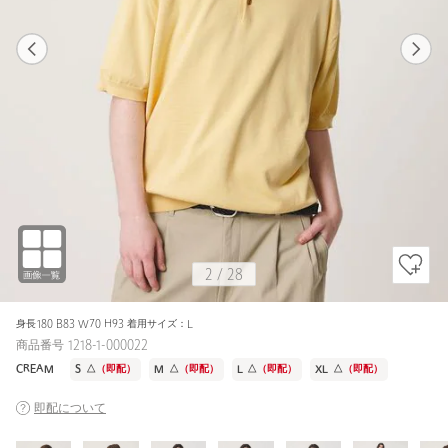
1
28
2
28
NAVY / L
BLACK
175cm
2
/
28
身長180 B83 W70 H93 着用サイズ：L
商品番号 1218-1-000022
CREAM
S
△
（即配）
M
△
（即配）
L
△
（即配）
XL
△
（即配）
即配について