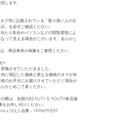
発信します。
、タグ等に記載されている「取り扱い上の注
表示」を必ずご確認ください。
の当たり具合やパソコンなどの閲覧環境によ
異なって見える場合がございます。あらかじ
。
安は、商品単体の画像をご参照ください。
せ>
を実施させていただきました。
ト内に明記した価格と異なる価格のタグが添
客様のお手元にお届けさせていただく場合が
あらかじめご了承ください。
際は、全国のBEAUTY & YOUTH各店舗
番をお申し付けください。
ica SGLS 品番：14446991839