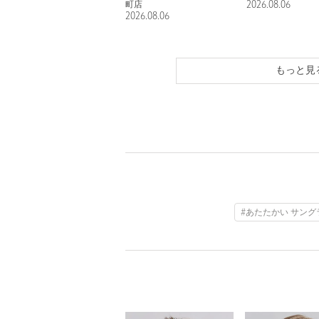
特集
町店
2026.08.06
2026.08.06
もっと見
#あたたかい サング