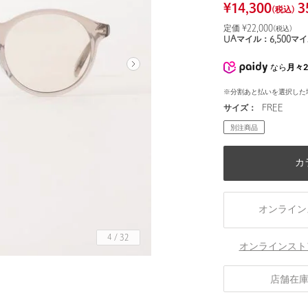
¥
14,300
3
(税込)
定価 ¥
22,000
(税込)
UAマイル：
6,500
マイ
なら
月々2
※分割あと払いを選択した
サイズ：
FREE
別注商品
カ
オンライン
4
/
32
オンラインスト
DK.BROWN（ブラウン柄フレーム×薄グレーレ
店舗在