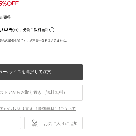
5
%OFF
ル獲得
,383円
から。分割手数料無料
場合の最低金額です。送料等手数料は含みません。
ラー/サイズを選択して注文
ストアからお取り置き（送料無料）
アからお取り置き（送料無料）について
ンズ）
BLACK（ブラックフレーム×ブルーレン
庫
お気に入りに追加
993