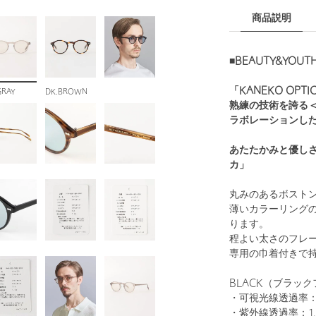
商品説明
■BEAUTY&YOU
「KANEKO OPTICA
GRAY
DK.BROWN
熟練の技術を誇る＜金
ラボレーションし
あたたかみと優しさ
カ」
丸みのあるボスト
薄いカラーリング
ります。
程よい太さのフレ
専用の巾着付きで
BLACK（ブラッ
・可視光線透過率：
・紫外線透過率：1.