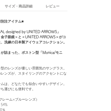
サイズ・商品詳細
レビュー
TH別注アイテム■
L designed by UNITED ARROWS」
子眼鏡＞と＜UNITED ARROWS＞がコ
た、洗練の日本製アイウェアコレクション。
が詰まった、ボストン型「Monica/モニ
ン型のレンズが優しい雰囲気のサングラス。
のレンズが、スタイリングのアクセントにな
ームは、どなたでも似合いやすいデザイン。
持ち運びにも便利です。
クフレーム×ブルーレンズ）
54%
0％