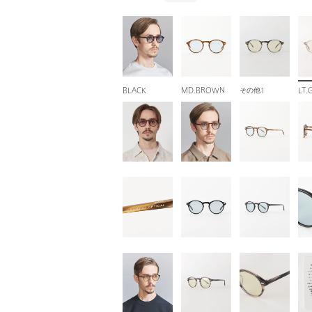
BLACK
MD.BROWN
その他1
LT.