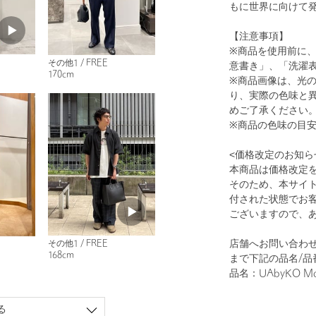
もに世界に向けて
【注意事項】
※商品を使用前に
その他1 / FREE
意書き」、「洗濯
170cm
※商品画像は、光
り、実際の色味と
めご了承ください
※商品の色味の目
<価格改定のお知ら
本商品は価格改定
そのため、本サイ
付された状態でお
ございますので、
店舗へお問い合わせの
その他1 / FREE
168cm
まで下記の品名/品
品名：UAbyKO Mon
る