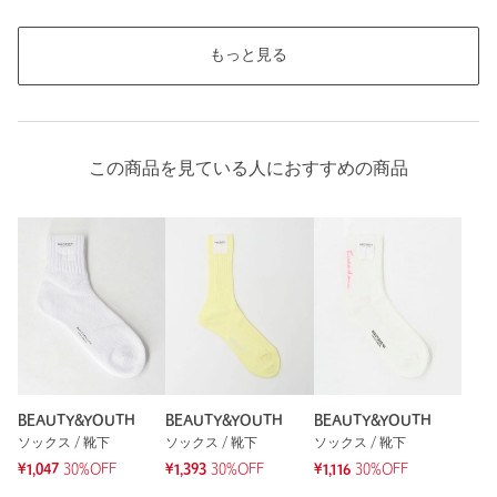
普段の着用サイズ：
M
1人が参考になったと回答
もっと見る
参考になった
この商品を見ている人におすすめの商品
ニックネーム： Sgt
投稿日： 2024年11月16日
購入カラー：BLACK
｜
購入サイズ：FREE
購入商品のサイズ感：
ちょうどよい
黒のソックスが欲しくて購入。生地と、デザインが好きで気に
入っている。履き心地もよい。
性別：
男性
BEAUTY&YOUTH
BEAUTY&YOUTH
BEAUTY&YOUTH
年代：
40代前半
ソックス / 靴下
ソックス / 靴下
ソックス / 靴下
¥1,047
30%OFF
¥1,393
30%OFF
¥1,116
30%OFF
身長：
173cm