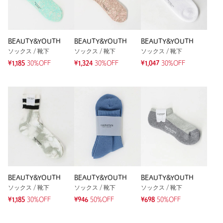
商品番号
1435-6-991953
1人が参考になったと回答
参考になった
BEAUTY&YOUTH
BEAUTY&YOUTH
BEAUTY&YOUTH
ソックス / 靴下
ソックス / 靴下
ソックス / 靴下
¥1,185
30%OFF
¥1,324
30%OFF
¥1,047
30%OFF
ニックネーム： ひろき
投稿日： 2025年2月10日
購入カラー：YELLOW
｜
購入サイズ：FREE
購入商品のサイズ感：
ちょうどよい
鮮やかな蛍光色に目が止まり、即購入を決めました。履きやす
さも抜群です
BEAUTY&YOUTH
BEAUTY&YOUTH
BEAUTY&YOUTH
性別：
男性
ソックス / 靴下
ソックス / 靴下
ソックス / 靴下
年代：
50代前半
¥1,185
30%OFF
¥946
50%OFF
¥698
50%OFF
身長：
170cm