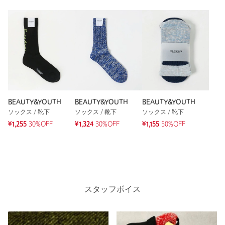
普段の着用サイズ：
L
1人が参考になったと回答
参考になった
※レビューは、個人の主観による感想・体感によるもので、商品の効果や性
能を保証するものではありません。
BEAUTY&YOUTH
BEAUTY&YOUTH
BEAUTY&YOUTH
ソックス / 靴下
ソックス / 靴下
ソックス / 靴下
¥1,255
30%OFF
¥1,324
30%OFF
¥1,155
50%OFF
もっと見る
スタッフボイス