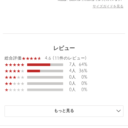
※商品を使用前に、タグ等に記載されている「取り扱い上の注意
サイズガイドを見る
書き」、「洗濯表示」を必ずご確認ください。
※商品画像は、光の当たり具合やパソコンなどの閲覧環境によ
り、実際の色味と異なって見える場合がございます。あらかじめ
ご了承ください。
※商品の色味の目安は、商品単体の画像をご参照ください。
【アウトレット商品のご説明】
レビュー
・アウトレット商品につきましては包装やパッケージに破損・汚
4.6 (11件のレビュー)
総合評価
れが見られる場合にも、商品に欠陥が認められない際にはそのま
7人
64%
まの状態でお送りいたします。
4人
36%
0人
0%
・返品、ご注文確定後の内容変更・追加注文はお受けできませ
0人
0%
ん。
0人
0%
・セールアイテムは予告なく価格の変更を行う場合がございます
が、ご購入後のアイテムについての価格変更はお受けいたしかね
購入商品のサイズ感
ます。また、タグの表記と購入価格が異なる場合がございます。
もっと見る
小さい
0人
0%
少し小さい
0人
0%
・"不良品"、"ご注文内容と異なる商品"が到着した場合は、お客様
ちょうどよい
11人
100%
よりご連絡をいただいた時点で弊社に在庫がある場合に限り、交