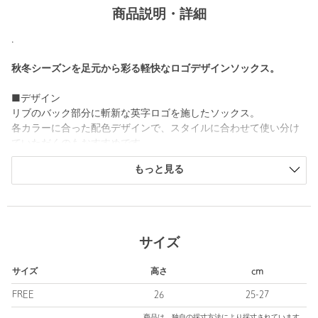
商品説明・詳細
.
秋冬シーズンを足元から彩る軽快なロゴデザインソックス。
■デザイン
リブのバック部分に斬新な英字ロゴを施したソックス。
各カラーに合った配色デザインで、スタイルに合わせて使い分け
ていただくのもおすすめです。
もっと見る
■素材
軽やかな風合いのコットンブレンド素材を使用。
■コーディネート
さりげないアクセントが魅力のシンプルなデザインで、さまざま
サイズ
なシーンで活躍します。
ミニマルになりがちなシティスタイルのワンポイントにぴったり
サイズ
高さ
cm
のアイテムです。
FREE
26
25-27
【注意事項】
商品は、独自の採寸方法により採寸されています。