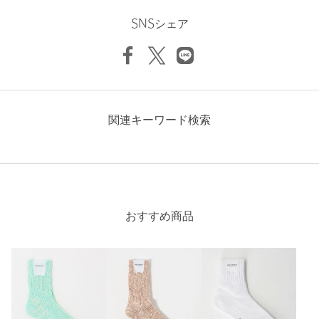
換対応いたします。なお、セールアイテムのため、お品切れの場
少し大きい
0人
0%
SNSシェア
合は返金でのご対応といたします。
大きい
0人
0%
商品詳細
注文キャンセル
対象商品
ニックネーム： サム
関連キーワード検索
返品
対象外商品
返品等について
投稿日： 2025年2月19日
裾上げ
対象外商品
裾上げについて
購入カラー：WHITE
｜
購入サイズ：FREE
購入商品のサイズ感：
ちょうどよい
タイプ
MEN
3足購入しました！
カテゴリー
レッグウェア
|
ソックス / 靴下
ジムに行く時用のソックスとして履いてますが、スポーティー
おすすめ商品
なデザインで気に入ってます
サイズ
FREE
性別：
男性
素材
綿 アクリル その他
年代：
40代後半
洗濯表示
-
洗濯表示について
身長：
178cm
原産国
-
普段の着用サイズ：
L