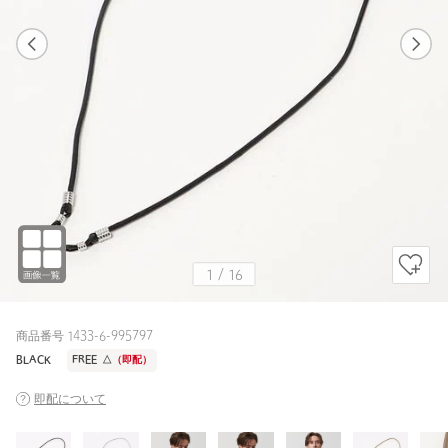
1
16
1
16
BLACK / FREE
BLACK
165cm
1
/
16
商品番号 1433-6-995797
BLACK
FREE
△
（即配）
即配について