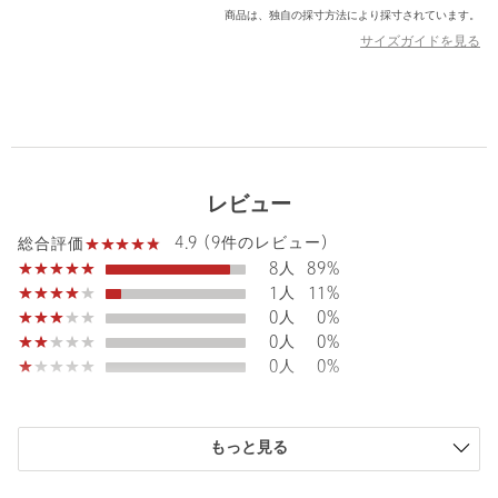
商品は、独自の採寸方法により採寸されています。
【注意事項】
サイズガイドを見る
※商品に「取り扱い上の注意書き」、「洗濯表示」がございます
場合は、使用前に必ずご確認ください。
※商品画像は、光の当たり具合やパソコンなどの閲覧環境によ
り、実際の色味と異なって見える場合がございます。あらかじめ
ご了承ください。
※商品の色味の目安は、商品単体の画像をご参照ください。
レビュー
店舗へお問い合わせの際は、全国のBEAUTY&YOUTH各店舗まで
下記の品名/品番をお申し付けください。
4.9 (9件のレビュー)
総合評価
品名：SC GLASS CORD 品番：14336995797
8人
89%
1人
11%
0人
0%
商品詳細
0人
0%
0人
0%
注文キャンセル
対象商品
返品
対象商品
返品等について
もっと見る
裾上げ
対象外商品
裾上げについて
タイプ
MEN