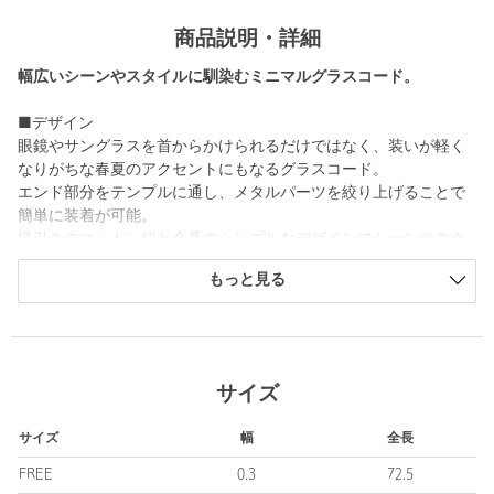
商品説明・詳細
幅広いシーンやスタイルに馴染むミニマルグラスコード。
■デザイン
眼鏡やサングラスを首からかけられるだけではなく、装いが軽く
なりがちな春夏のアクセントにもなるグラスコード。
エンド部分をテンプルに通し、メタルパーツを絞り上げることで
簡単に装着が可能。
蝋引きのコットン紐と金具のシンプルなデザインでシーンやスタ
イルを問わずお使いいただけます。
もっと見る
■素材
蝋引きを施したコットン素材の丸紐を使用しています。
■コーディネート
サイズ
シックな３色展開なのでカジュアルなコーディネートからビジネ
ススタイルまで幅広くお使いいただけます。
サイズ
幅
全長
男女問わずお使いいただけるギフトにもぴったりのアイテムで
す。
FREE
0.3
72.5