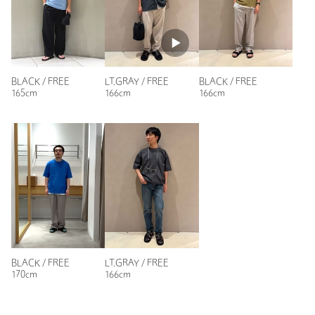
カジュアルすぎずとても使いやすいです
身長：
173cm
1人が参考になったと回答
参考になった
BLACK / FREE
LT.GRAY / FREE
BLACK / FREE
165cm
166cm
166cm
ニックネーム： M
投稿日： 2025年8月14日
購入カラー：BLACK
カジュアルからビジネスまで使えそうなんで購入しました
グラスコードは初めて使いますが装着しやすいので買って良か
ったです
BLACK / FREE
LT.GRAY / FREE
170cm
166cm
性別：
男性
年代：
40代前半