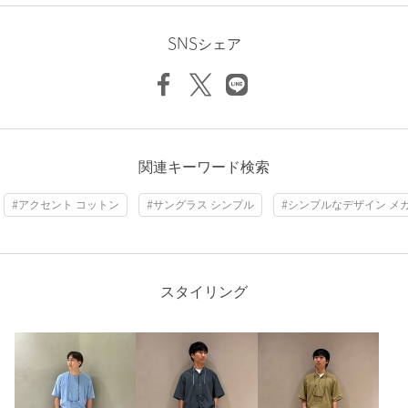
ニックネーム： Hana
投稿日： 2026年1月16日
カテゴリー
アイウェア
|
その他アイウェア
SNSシェア
購入カラー：MD.BROWN
サイズ
FREE
セール中だったので安く購入できました。満足しています。あ
素材
りがとうございます。
洗濯表示
-
洗濯表示について
身長：
173cm
商品番号
1433-6-995797
2人が参考になったと回答
関連キーワード検索
参考になった
#アクセント コットン
#サングラス シンプル
#シンプルなデザイン メ
スタイリング
ニックネーム： ammwp
投稿日： 2026年1月4日
購入カラー：BLACK
サングラスを購入時に一緒に購入しました。