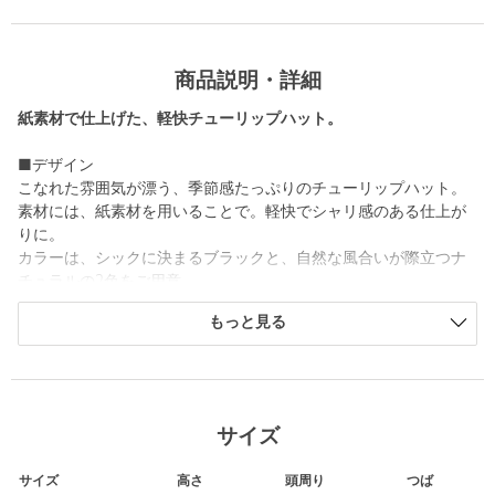
商品説明・詳細
紙素材で仕上げた、軽快チューリップハット。
■デザイン
こなれた雰囲気が漂う、季節感たっぷりのチューリップハット。
素材には、紙素材を用いることで。軽快でシャリ感のある仕上が
りに。
カラーは、シックに決まるブラックと、自然な風合いが際立つナ
チュラルの2色をご用意。
もっと見る
■素材
紙素材で編み上げた、ざっくりとしたドライタッチの質感が魅力
です。
■コーディネート
サイズ
シンプルなデザインで、幅広いカジュアルスタイルに取り入れや
すいアイテムです。
サイズ
高さ
頭周り
つば
シンプルになりがちなこれからの季節の装いに、さりげないアク