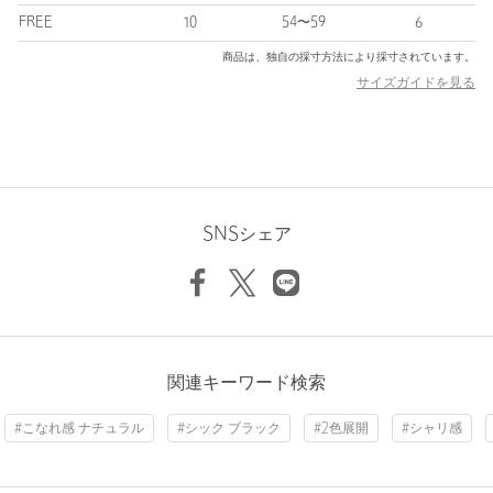
セントを添えてくれます。
FREE
10
54〜59
6
商品は、独自の採寸方法により採寸されています。
■メーカー品番：RL-23-1291
サイズガイドを見る
＜Racal（ラカル）＞
「被ってみたくなる帽子」をコンセプトに展開する、ハイセンス
でクオリティの高いアイテムを展開するブランド。上質な素材と
気品のあるデザインが、洗練されたアイテムを生み出していま
す。
SNSシェア
【注意事項】
※商品に「取り扱い上の注意書き」、「洗濯表示」がございます
場合は、使用前に必ずご確認ください。
※商品画像は、光の当たり具合やパソコンなどの閲覧環境によ
り、実際の色味と異なって見える場合がございます。あらかじめ
ご了承ください。
関連キーワード検索
※商品の色味の目安は、商品単体の画像をご参照ください。
#こなれ感 ナチュラル
#シック ブラック
#2色展開
#シャリ感
店舗へお問い合わせの際は、全国のBEAUTY&YOUTH各店舗まで
下記の品名/品番をお申し付けください。
品名：Racal PF TULIP HAT 品番：14385000042