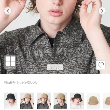
1
20
3
20
NATURAL / FREE
BLACK
170cm
3
/
20
商品番号 1438-5-000042