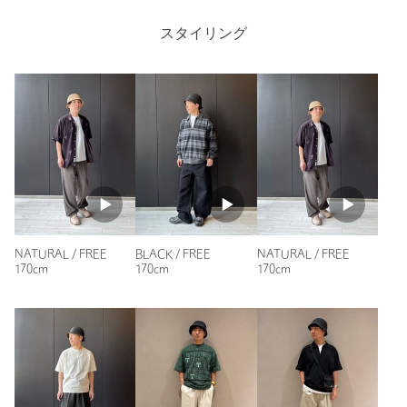
スタイリング
商品詳細
注文キャンセル
対象商品
返品
対象商品
返品等について
裾上げ
対象外商品
裾上げについて
タイプ
MEN
カテゴリー
帽子
|
ハット
サイズ
FREE
NATURAL / FREE
BLACK / FREE
NATURAL / FREE
170cm
170cm
170cm
素材
分類外繊維(紙)100％
クリーニングは専門店に相談くだ
洗濯表示につい
洗濯表示
さい
て
商品番号
1438-5-000042