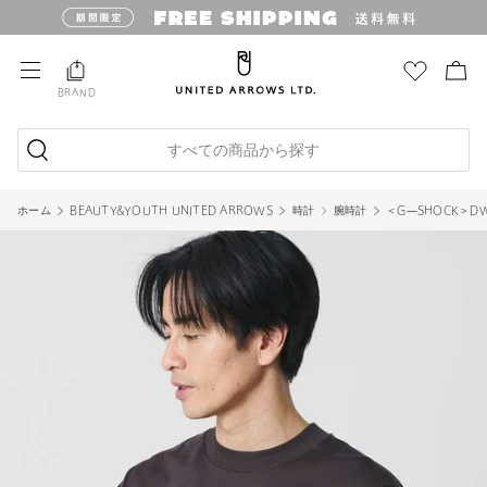
BRAND
すべての商品から探す
ホーム
BEAUTY&YOUTH UNITED ARROWS
時計
腕時計
＜G―SHOCK＞DW