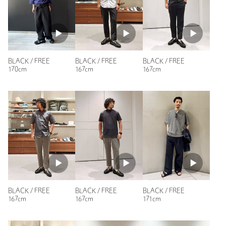
普段の着用サイズ：
XL～
店舗へお問い合わせの際は、全国のBEAUTY&YOUTH各店舗まで
参考になった
下記の品名/品番をお申し付けください。
品名：G-SHOCK DW-5900UBB 品番：14435000008
BLACK / FREE
BLACK / FREE
BLACK / FREE
商品詳細
170cm
167cm
167cm
ニックネーム： コバ
注文キャンセル
対象商品
投稿日： 2026年5月31日
返品
対象商品
返品等について
購入カラー：BLACK
｜
購入サイズ：FREE
裾上げ
対象外商品
裾上げについて
購入商品のサイズ感：
ちょうどよい
タイプ
MEN
軽くてつけているの忘れるくらいです。
デザインがシンプルで洋服に合わせ安いです。
カテゴリー
時計
|
腕時計
性別：
男性
サイズ
FREE
年代：
60代～
BLACK / FREE
BLACK / FREE
BLACK / FREE
素材
167cm
167cm
171cm
身長：
172cm
洗濯表示
-
洗濯表示について
普段の着用サイズ：
L