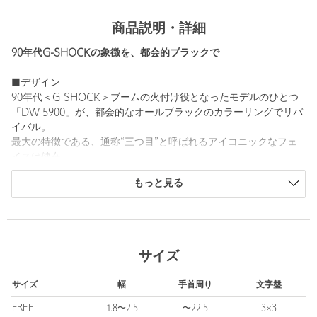
商品説明・詳細
90年代G-SHOCKの象徴を、都会的ブラックで
■デザイン
90年代＜G-SHOCK＞ブームの火付け役となったモデルのひとつ
「DW-5900」が、都会的なオールブラックのカラーリングでリバ
イバル。
最大の特徴である、通称“三つ目”と呼ばれるアイコニックなフェ
イスは健在。
さらに、基本スペックであるストップウオッチやタイマーに加
もっと見る
え、高輝度LEDバックライトも搭載し、実用性も十分に備えてい
ます。
ストリートからモード、スポーツシーンまで、幅広いスタイルに
マッチする汎用性の高い一本です。
サイズ
■基本情報
・メーカー型番：DW-5900UBB-1JF
サイズ
幅
手首周り
文字盤
・重さ：60 g
・ムーブメントor駆動方式：電池
FREE
1.8〜2.5
〜22.5
3×3