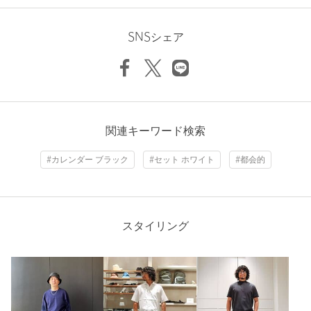
ちょうどよい
2人
100%
・精度
平均月差：±15秒
少し大きい
0人
0%
SNSシェア
・その他
大きい
0人
0%
12/24時間制表示切替
＜G-SHOCK（ジーショック）＞
1983年に＜CASIO＞から耐衝撃腕時計＜G-SHOCK＞が発売以
来、常にタフネスというコンセプトに基づいて、防水や防塵・防
ニックネーム： まれ
泥など、あらゆるタフな環境を想定し、それらを克服する耐久性
関連キーワード検索
能を備えてきました。これからも製品として形にする技術力によ
投稿日： 2026年6月24日
って、普遍的な価値を創造していきます。
#カレンダー ブラック
#セット ホワイト
#都会的
購入カラー：BLACK
｜
購入サイズ：FREE
購入商品のサイズ感：
ちょうどよい
【注意事項】
※保証書は大切に保管してください。納品書が付いている場合は
プレゼントに購入
お買上日を証明する書類として合わせて保管してください。
文字盤もシックな色合いでビジネスでも使えそう
スタイリング
※商品に「取り扱い上の注意書き」、「洗濯表示」がございます
飽きがこないデザインでよい
場合は、使用前に必ずご確認ください。
性別：
※商品画像は、光の当たり具合やパソコンなどの閲覧環境によ
未設定
り、実際の色味と異なって見える場合がございます。あらかじめ
年代：
40代後半
ご了承ください。
身長：
180cm
※商品の色味の目安は、商品単体の画像をご参照ください。