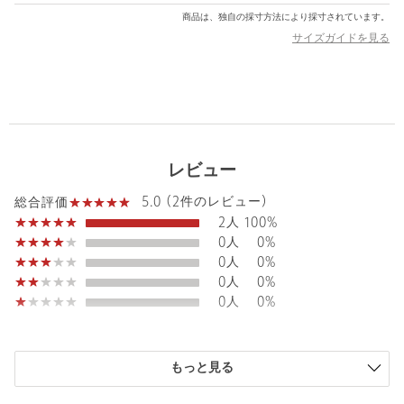
・防水性：20気圧防水
商品は、独自の採寸方法により採寸されています。
サイズガイドを見る
■機能性（メーカーの機能項目全て転用）
・ワールドタイム
ワールドタイム：世界48都市（29タイムゾーン）の時刻表示、サ
マータイム設定機能付き
ストップウオッチ
・ストップウオッチ（1/100秒、60分計、スプリット付き）
・タイマー
レビュー
タイマー（セット単位：1分、最大セット：24時間、1秒単位で計
測）
5.0 (2件のレビュー)
総合評価
・アラーム
2人
100%
時刻アラーム5本（1本のみスヌーズ機能付き）・時報
0人
0%
・ライト
0人
0%
LEDバックライト（スーパーイルミネーター、残照機能、残照時
0人
0%
間切替（1.5秒/3秒）付き）
0人
0%
・ライトカラー
LED：ホワイト
・カレンダー
購入商品のサイズ感
フルオートカレンダー
もっと見る
小さい
0人
0%
・操作音ON/OFF切替機能
少し小さい
0人
0%
操作音ON/OFF切替機能